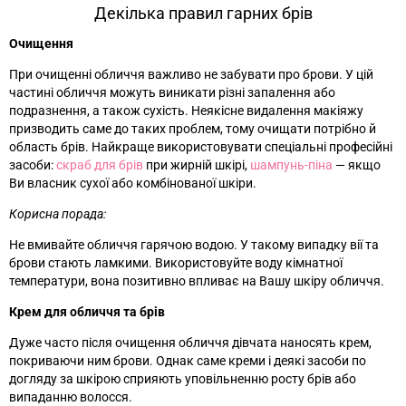
Декілька правил гарних брів
Очищення
При очищенні обличчя важливо не забувати про брови. У цій
частині обличчя можуть виникати різні запалення або
подразнення, а також сухість. Неякісне видалення макіяжу
призводить саме до таких проблем, тому очищати потрібно й
область брів. Найкраще використовувати спеціальні професійні
засоби:
скраб для брів
при жирній шкірі,
шампунь-піна
—
якщо
Ви власник сухої або комбінованої шкіри.
Корисна порада:
Не вмивайте обличчя гарячою водою. У такому випадку вії та
брови стають ламкими. Використовуйте воду кімнатної
температури, вона позитивно впливає на Вашу шкіру обличчя.
Крем для обличчя та брів
Дуже часто після очищення обличчя дівчата наносять крем,
покриваючи ним брови. Однак саме креми і деякі засоби по
догляду за шкірою сприяють уповільненню росту брів або
випаданню волосся.