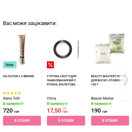
Вас може зацікавити:
New
ADJUSTER 2.0 BROWN
СТРІЧКА-СКОТЧ ДЛЯ
BEAUTY MASTER ГЛІТЕР
ЛАМІНУВАННЯ ВІЙ У
ДЛЯ ВОСКУ «‎STARDUST»‎
РУЛОНІ, ФІОЛЕТОВА
100 Г
Alena Tofil
China
Beauty Master
В наявності
В наявності
В наявності
20
720
17,50
190
грн
грн
грн
В КОШИК
В КОШИК
В КОШИК