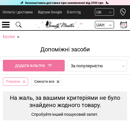
Open 
UK
Оплата і доставка
Відгуки Google
Б'юті-гід
UAH
Брови
Допоміжні засоби
За популярністю
ДОДАТИ ФІЛЬТРИ
Ремувер
Cкинути все
На жаль, за вашими критеріями не було
знайдено жодного товару.
Спробуйте інший пошуковий запит.