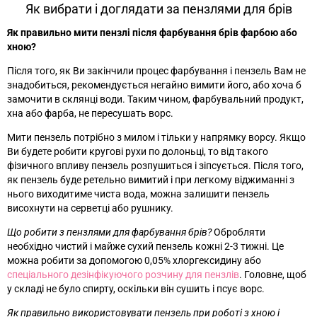
Як вибрати і доглядати за пензлями для брів
Як правильно мити пензлі після фарбування брів фарбою або
хною?
Після того, як Ви закінчили процес фарбування і пензель Вам не
знадобиться, рекомендується негайно вимити його, або хоча б
замочити в склянці води. Таким чином, фарбувальний продукт,
хна або фарба, не пересушать ворс.
Мити пензель потрібно з милом і тільки у напрямку ворсу. Якщо
Ви будете робити кругові рухи по долоньці, то від такого
фізичного впливу пензель розпушиться і зіпсується. Після того,
як пензель буде ретельно вимитий і при легкому віджиманні з
нього виходитиме чиста вода, можна залишити пензель
висохнути на серветці або рушнику.
Що робити з пензлями для фарбування брів?
Обробляти
необхідно чистий і майже сухий пензель кожні 2-3 тижні. Це
можна робити за допомогою 0,05% хлоргексидину або
спеціального дезінфікуючого розчину для пензлів
. Головне, щоб
у складі не було спирту, оскільки він сушить і псує ворс.
Як правильно використовувати пензель при роботі з хною і