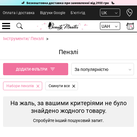
Open 
UK
Оплата і доставка
Відгуки Google
Б'юті-гід
UAH
Інструменти/ Пензлі
Пензлі
За популярністю
ДОДАТИ ФІЛЬТРИ
Набори пензлів
Cкинути все
На жаль, за вашими критеріями не було
знайдено жодного товару.
Спробуйте інший пошуковий запит.