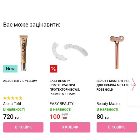
Вас може зацікавити:
New
ADJUSTER 2.0 YELLOW
EASY BEAUTY
BEAUTY MASTER ПРЕС
КОМПЕНСАТОРИ
ДЛЯ ТЮБИКА МЕТАЛЕВИЙ
ПРОТЕКТОРИ BOWS,
ROSE GOLD
РОЗМІР S, 1 ПАРА
Alena Tofil
EASY BEAUTY
Beauty Master
В наявності
В наявності
В наявності
199
720
100
80
грн
грн
грн
В КОШИК
В КОШИК
В КОШИК