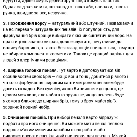
відчуття, адже комусь дерево зручніше, а комусь пластик.
Однак слід зазначити, що занадто тонка або, навпаки, товста
ручка, швидше за все, незручна.
3. Походження ворсу
—
натуральний або штучний. Незважаючи
на всі переваги натуральних пензлів і їх популярність, для
фарбування брів краще вибирати якісний синтетичний ворс. На
практиці він значно виграє, довше служить, нечутливий до
впливу барвників, а також без складнощів очищається, тому що
не вбирає компоненти косметики. Також це кращий варіант для
людей з алергічними реакціями.
4. Ширина головки пензля.
Тут варто відштовхуватися від
особливостей своїх брів
—
якщо вони тонкі, добитися рівного і
чіткого фарбування широким сантиметровим пензлем буде
досить складно. Без сумніву, якщо Ви звикнете до цього, це
цілком можливо, але набагато зручніше, якщо пензель буде
якомога ближче до ширини брів, тому в броу-майстрів їх
зазвичай повний набір.
5. Очищення пензлів.
При виборі пензля варто відразу ж
подбати про його очищення. Ви можете мити пензлі теплою
водою з м'яким миючим засобом після роботи або
використовувати спеціальний очищувач для пензлів. М'який