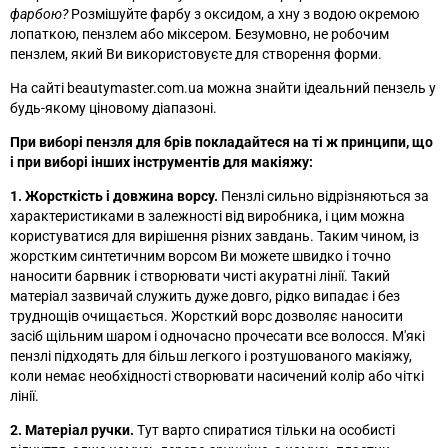
фарбою?
Розмішуйте фарбу з оксидом, а хну з водою окремою
лопаткою, пензлем або міксером. Безумовно, не робочим
пензлем, який Ви використовуєте для створення форми.
На сайті beautymaster.com.ua можна знайти ідеальний пензель у
будь-якому ціновому діапазоні.
При виборі пензля для брів покладайтеся на ті ж принципи, що
і при виборі інших інструментів для макіяжу:
1. Жорсткість і довжина ворсу.
Пензлі сильно відрізняються за
характеристиками в залежності від виробника, і цим можна
користуватися для вирішення різних завдань. Таким чином, із
жорстким синтетичним ворсом Ви можете швидко і точно
наносити барвник і створювати чисті акуратні лінії. Такий
матеріал зазвичай служить дуже довго, рідко випадає і без
труднощів очищається. Жорсткий ворс дозволяє наносити
засіб щільним шаром і одночасно прочесати все волосся. М'які
пензлі підходять для більш легкого і розтушованого макіяжу,
коли немає необхідності створювати насичений колір або чіткі
лінії.
2. Матеріал ручки.
Тут варто спиратися тільки на особисті