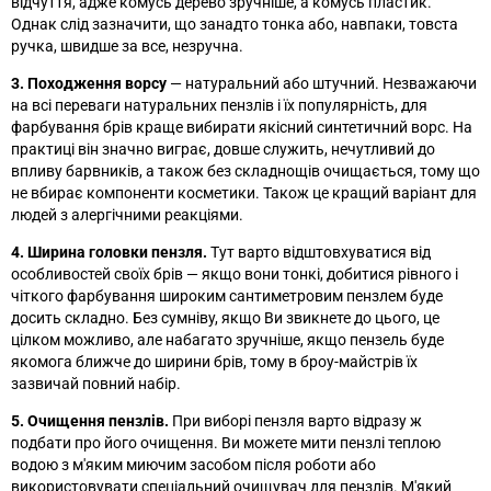
відчуття, адже комусь дерево зручніше, а комусь пластик.
Однак слід зазначити, що занадто тонка або, навпаки, товста
ручка, швидше за все, незручна.
3. Походження ворсу
—
натуральний або штучний. Незважаючи
на всі переваги натуральних пензлів і їх популярність, для
фарбування брів краще вибирати якісний синтетичний ворс. На
практиці він значно виграє, довше служить, нечутливий до
впливу барвників, а також без складнощів очищається, тому що
не вбирає компоненти косметики. Також це кращий варіант для
людей з алергічними реакціями.
4. Ширина головки пензля.
Тут варто відштовхуватися від
особливостей своїх брів
—
якщо вони тонкі, добитися рівного і
чіткого фарбування широким сантиметровим пензлем буде
досить складно. Без сумніву, якщо Ви звикнете до цього, це
цілком можливо, але набагато зручніше, якщо пензель буде
якомога ближче до ширини брів, тому в броу-майстрів їх
зазвичай повний набір.
5. Очищення пензлів.
При виборі пензля варто відразу ж
подбати про його очищення. Ви можете мити пензлі теплою
водою з м'яким миючим засобом після роботи або
використовувати спеціальний очищувач для пензлів. М'який