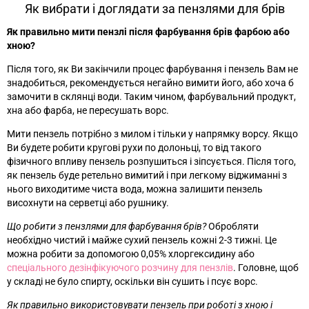
Як вибрати і доглядати за пензлями для брів
Як правильно мити пензлі після фарбування брів фарбою або
хною?
Після того, як Ви закінчили процес фарбування і пензель Вам не
знадобиться, рекомендується негайно вимити його, або хоча б
замочити в склянці води. Таким чином, фарбувальний продукт,
хна або фарба, не пересушать ворс.
Мити пензель потрібно з милом і тільки у напрямку ворсу. Якщо
Ви будете робити кругові рухи по долоньці, то від такого
фізичного впливу пензель розпушиться і зіпсується. Після того,
як пензель буде ретельно вимитий і при легкому віджиманні з
нього виходитиме чиста вода, можна залишити пензель
висохнути на серветці або рушнику.
Що робити з пензлями для фарбування брів?
Обробляти
необхідно чистий і майже сухий пензель кожні 2-3 тижні. Це
можна робити за допомогою 0,05% хлоргексидину або
спеціального дезінфікуючого розчину для пензлів
. Головне, щоб
у складі не було спирту, оскільки він сушить і псує ворс.
Як правильно використовувати пензель при роботі з хною і