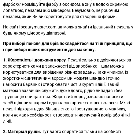
фарбою?
Розмішуйте фарбу з оксидом, а хну з водою окремою
лопаткою, пензлем або міксером. Безумовно, не робочим
пензлем, який Ви використовуєте для створення форми.
На сайті beautymaster.com.ua можна знайти ідеальний пензель у
будь-якому ціновому діапазоні.
При виборі пензля для брів покладайтеся на ті ж принципи, що
і при виборі інших інструментів для макіяжу:
1. Жорсткість і довжина ворсу.
Пензлі сильно відрізняються за
характеристиками в залежності від виробника, і цим можна
користуватися для вирішення різних завдань. Таким чином, із
жорстким синтетичним ворсом Ви можете швидко і точно
наносити барвник і створювати чисті акуратні лінії. Такий
матеріал зазвичай служить дуже довго, рідко випадає і без
труднощів очищається. Жорсткий ворс дозволяє наносити
засіб щільним шаром і одночасно прочесати все волосся. М'які
пензлі підходять для більш легкого і розтушованого макіяжу,
коли немає необхідності створювати насичений колір або чіткі
лінії.
2. Матеріал ручки.
Тут варто спиратися тільки на особисті