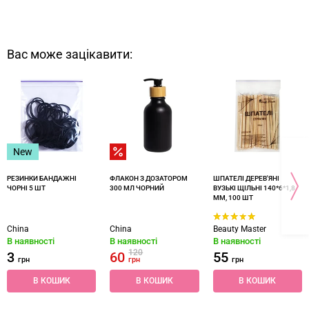
Вас може зацікавити:
New
РЕЗИНКИ БАНДАЖНІ
ФЛАКОН З ДОЗАТОРОМ
ШПАТЕЛІ ДЕРЕВ'ЯНІ
ЧОРНІ 5 ШТ
300 МЛ ЧОРНИЙ
ВУЗЬКІ ЩІЛЬНІ 140*6*1,8
ММ, 100 ШТ
China
China
Beauty Master
В наявності
В наявності
В наявності
120
3
60
55
грн
грн
грн
В КОШИК
В КОШИК
В КОШИК