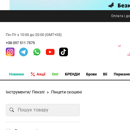
Оплата і д
Пн-Пт з 10:00 до 20:00 (GMT+03)
+38 097 511 7575
Новинки
Акції
Опт
БРЕНДИ
Брови
Вії
Пермане
Інструменти/ Пензлі
Пінцети скошені