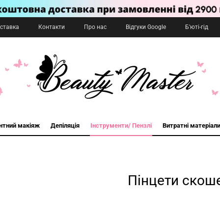
оставка
Контакти
Про нас
Відгуки Google
Б'юті-гід
нтний макіяж
Депіляція
Інструменти/ Пензлі
Витратні матеріал
Пінцети скош