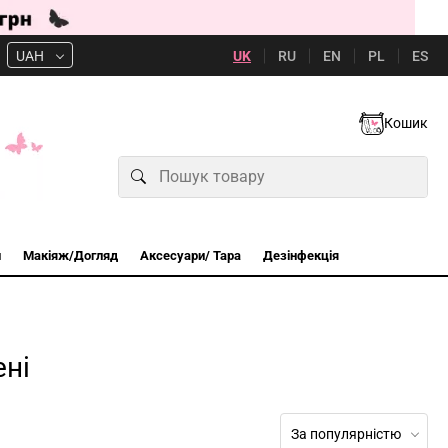
UK
RU
EN
PL
ES
UAH
Кошик
и
Макіяж/Догляд
Аксесуари/ Тара
Дезінфекція
ені
За популярністю