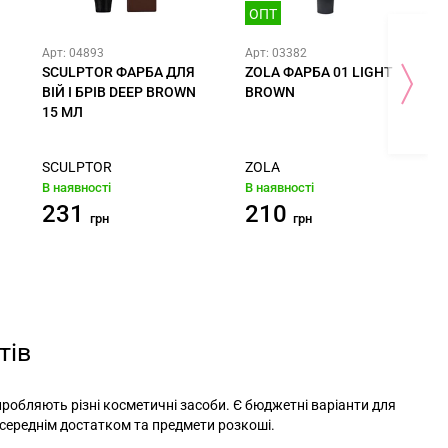
ОПТ
Арт: 04893
Арт: 03382
SCULPTOR ФАРБА ДЛЯ
ZOLA ФАРБА 01 LIGHT
ВІЙ І БРІВ DEEP BROWN
BROWN
15 МЛ
SCULPTOR
ZOLA
В наявності
В наявності
231
210
грн
грн
тів
робляють різні косметичні засоби. Є бюджетні варіанти для
 середнім достатком та предмети розкоші.