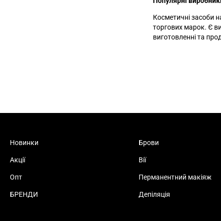
Популярні виробник
Косметичні засоби н
торгових марок. Є в
виготовленні та прод
Новинки
Брови
Акції
Вії
Опт
Перманентний макіяж
БРЕНДИ
Депіляція