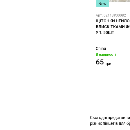
New
Арт: 02113#00082
ЩІТОЧКИ НЕЙЛО
БЛИСКІТКАМИ Ж
УП. 50ШТ
China
В наявності
65
грн
Сьогодні представни
різних пінцетів для б