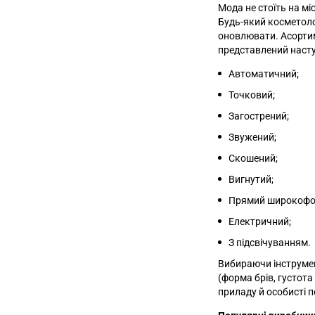
Мода не стоїть на мі
Будь-який косметоло
оновлювати. Асортим
представлений наст
Автоматичний;
Точковий;
Загострений;
Звужений;
Скошений;
Вигнутий;
Прямий широкофо
Електричний;
З підсвічуванням.
Вибираючи інструмен
(форма брів, густота
приладу й особисті п