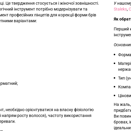
сці. Це твердження стосується і жіночої зовнішності.
У нашому
гічний інструмент потрібно модернізувати та
Staleks
,
ент професійних пінцетів для корекції форми брів
Як обрат
упними варіантами:
Перший к
інструме
Основним
Форм
Матері
нержав
Тип (у
рматний;
Компа
Цінови
На жаль,
т, необхідно орієнтуватися на власну фізіологію
придбати
 і напрям росту волосся), частоту використання
Ви повин
ереваги.
бровах, 
ідеальни