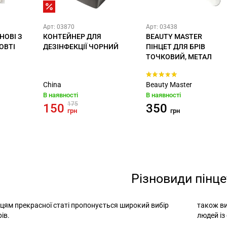
Арт: 03870
Арт: 03438
НОВІ З
КОНТЕЙНЕР ДЛЯ
BEAUTY MASTER
ОВТІ
ДЕЗІНФЕКЦІЇ ЧОРНИЙ
ПІНЦЕТ ДЛЯ БРІВ
ТОЧКОВИЙ, МЕТАЛ
China
Beauty Master
В наявності
В наявності
175
150
350
грн
грн
Різновиди пінце
цям прекрасної статі пропонується широкий вибір
також ви
рів.
людей із