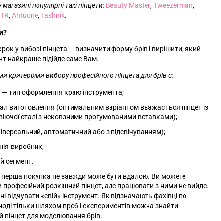
 магазині популярні такі пінцети:
Beauty Master
,
Tweezerman
,
CTR
,
Antuone
,
Tashnik
.
и?
рок у виборі пінцета
—
визначити форму брів і вирішити, який
нт найкраще підійде саме Вам.
и критеріями вибору професійного пінцета для брів є:
а
—
тип оформлення краю інструмента;
ал виготовлення (оптимальним варіантом вважається пінцет із
іючої сталі з нековзними прогумованими вставками);
ніверсальний, автоматичний або з підсвічуванням);
нія-виробник;
й сегмент.
 перша покупка не завжди може бути вдалою. Ви можете
 професійний розкішний пінцет, але працювати з ними не вийде.
ні відчувати «свій» інструмент. Як відзначають фахівці по
іноді тільки шляхом проб і експериментів можна знайти
й пінцет для моделювання брів.