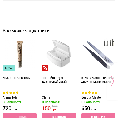
Вас може зацікавити:
New
ADJUSTER 2.0 BROWN
КОНТЕЙНЕР ДЛЯ
BEAUTY MASTER НАБІР ІЗ
ДЕЗІНФЕКЦІЇ БІЛИЙ
ДВОХ ПІНЦЕТІВ, МЕТАЛ
Alena Tofil
China
Beauty Master
В наявності
В наявності
В наявності
175
720
150
650
грн
грн
грн
В КОШИК
В КОШИК
В КОШИК