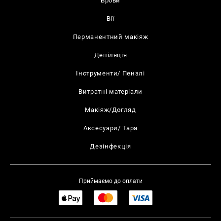
Брови
Вії
Перманентний макіяж
Депіляція
Інструменти/ Пензлі
Витратні матеріали
Макіяж/Догляд
Аксесуари/ Тара
Дезінфекція
Приймаємо до оплати