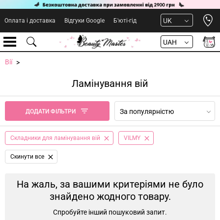
Open 
UK
Оплата і доставка
Відгуки Google
Б'юті-гід
UAH
Вії
Ламінування вій
За популярністю
ДОДАТИ ФІЛЬТРИ
Складники для ламінування вій
VILMY
Cкинути все
На жаль, за вашими критеріями не було
знайдено жодного товару.
Спробуйте інший пошуковий запит.