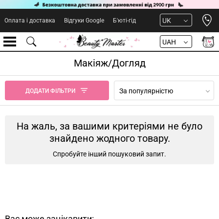
Open 
UK
Оплата і доставка
Відгуки Google
Б'юті-гід
UAH
Макіяж/Догляд
За популярністю
ДОДАТИ ФІЛЬТРИ
На жаль, за вашими критеріями не було
знайдено жодного товару.
Спробуйте інший пошуковий запит.