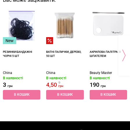
Вас може зацікавити:
New
РЕЗИНКИ БАНДАЖНІ
ВАТНІ ПАЛИЧКИ, ДЕРЕВО,
АКРИЛОВА ПАЛІТРА ЗІ
ЧОРНІ 5 ШТ
50 ШТ
ШПАТЕЛЕМ
China
China
Beauty Master
В наявності
В наявності
В наявності
9
3
4,50
190
грн
грн
грн
В КОШИК
В КОШИК
В КОШИК