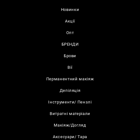
Новинки
Акції
Опт
БРЕНДИ
Брови
Вії
Перманентний макіяж
Депіляція
Інструменти/ Пензлі
Витратні матеріали
Макіяж/Догляд
Аксесуари/ Тара