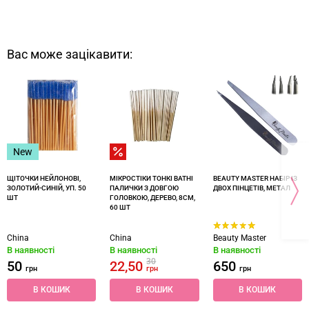
Вас може зацікавити:
New
ЩІТОЧКИ НЕЙЛОНОВІ,
МІКРОСТІКИ ТОНКІ ВАТНІ
BEAUTY MASTER НАБІР ІЗ
ЗОЛОТИЙ-СИНІЙ, УП. 50
ПАЛИЧКИ З ДОВГОЮ
ДВОХ ПІНЦЕТІВ, МЕТАЛ
ШТ
ГОЛОВКОЮ, ДЕРЕВО, 8СМ,
60 ШТ
China
China
Beauty Master
В наявності
В наявності
В наявності
30
50
22,50
650
грн
грн
грн
В КОШИК
В КОШИК
В КОШИК