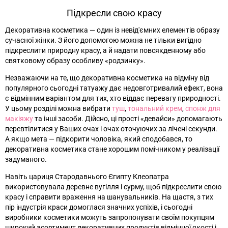
Підкресли свою красу
Декоративна косметика
—
один із невід'ємних елементів образу
сучасної жінки. З його допомогою можна не тільки вигідно
підкреслити природну красу, а й надати повсякденному або
святковому образу особливу «родзинку».
Незважаючи на те, що декоративна косметика на відміну від
популярного сьогодні татуажу дає недовготривалий ефект, вона
є відмінним варіантом для тих, хто віддає перевагу природності.
У цьому розділі можна вибрати
туш
,
тональний крем
,
спонж для
макіяжу
та інші засоби. Дійсно, ці прості «девайси» допомагають
перевтілитися у Ваших очах і очах оточуючих за лічені секунди.
А якщо мета
—
підкорити чоловіка, який сподобався, то
декоративна косметика стане хорошим помічником у реалізації
задуманого.
Навіть цариця Стародавнього Єгипту Клеопатра
використовувала деревне вугілля і сурму, щоб підкреслити свою
красу і справити враження на шанувальників. На щастя, з тих
пір індустрія краси домоглася значних успіхів, і сьогодні
виробники косметики можуть запропонувати своїм покупцям
широкий асортимент декоративних продуктів відмінної якості і,