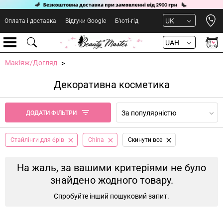
Open 
UK
Оплата і доставка
Відгуки Google
Б'юті-гід
UAH
Макіяж/Догляд
Декоративна косметика
За популярністю
ДОДАТИ ФІЛЬТРИ
Стайлінги для брів
China
Cкинути все
На жаль, за вашими критеріями не було
знайдено жодного товару.
Спробуйте інший пошуковий запит.