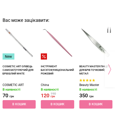
Вас може зацікавити:
New
COSMETIC ART ОЛІВЕЦЬ
ІНСТРУМЕНТ
BEAUTY MASTER ПІНЦЕТ
САМОЗАТОЧУЮЧИЙ ДЛЯ
БАГАТОФУНКЦІОНАЛЬНИЙ
ДЛЯ БРІВ ТОЧКОВИЙ,
БРІВ БІЛИЙ WHITE
РОЖЕВИЙ
МЕТАЛ
COSMETIC ART
China
Beauty Master
В наявності
В наявності
В наявності
190
70
120
350
грн
грн
грн
В КОШИК
В КОШИК
В КОШИК