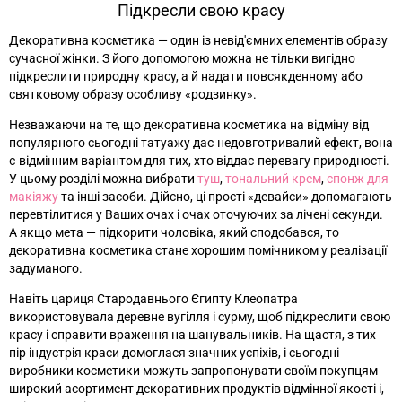
Підкресли свою красу
Декоративна косметика
—
один із невід'ємних елементів образу
сучасної жінки. З його допомогою можна не тільки вигідно
підкреслити природну красу, а й надати повсякденному або
святковому образу особливу «родзинку».
Незважаючи на те, що декоративна косметика на відміну від
популярного сьогодні татуажу дає недовготривалий ефект, вона
є відмінним варіантом для тих, хто віддає перевагу природності.
У цьому розділі можна вибрати
туш
,
тональний крем
,
спонж для
макіяжу
та інші засоби. Дійсно, ці прості «девайси» допомагають
перевтілитися у Ваших очах і очах оточуючих за лічені секунди.
А якщо мета
—
підкорити чоловіка, який сподобався, то
декоративна косметика стане хорошим помічником у реалізації
задуманого.
Навіть цариця Стародавнього Єгипту Клеопатра
використовувала деревне вугілля і сурму, щоб підкреслити свою
красу і справити враження на шанувальників. На щастя, з тих
пір індустрія краси домоглася значних успіхів, і сьогодні
виробники косметики можуть запропонувати своїм покупцям
широкий асортимент декоративних продуктів відмінної якості і,