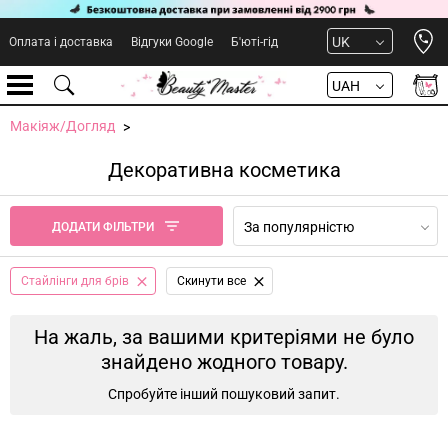
Open 
UK
Оплата і доставка
Відгуки Google
Б'юті-гід
UAH
Макіяж/Догляд
Декоративна косметика
За популярністю
ДОДАТИ ФІЛЬТРИ
Стайлінги для брів
Cкинути все
На жаль, за вашими критеріями не було
знайдено жодного товару.
Спробуйте інший пошуковий запит.