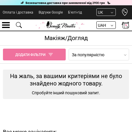
Open 
UK
Оплата і доставка
Відгуки Google
Б'юті-гід
UAH
Макіяж/Догляд
За популярністю
ДОДАТИ ФІЛЬТРИ
На жаль, за вашими критеріями не було
знайдено жодного товару.
Спробуйте інший пошуковий запит.