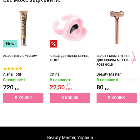
Вас може зацікавити:
New
ADJUSTER 2.0 YELLOW
КІЛЬЦЕ ДЛЯ КЛЕЮ, СЕРЦЕ,
BEAUTY MASTER ПРЕС
10 ШТ
ДЛЯ ТЮБИКА МЕТАЛЕВИЙ
ROSE GOLD
Alena Tofil
China
Beauty Master
В наявності
В наявності
В наявності
45
720
22,50
80
грн
грн
грн
В КОШИК
В КОШИК
В КОШИК
Beauty Master, Україна