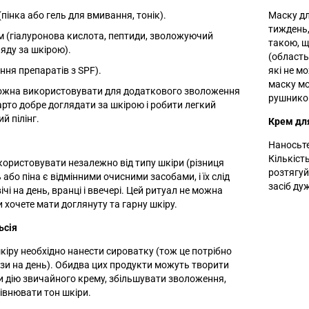
пінка або гель для вмивання, тонік).
Маску дл
тиждень,
 (гіалуронова кислота, пептиди, зволожуючий
такою, щ
яду за шкірою).
(область
ння препаратів з SPF).
які не м
маску м
ожна використовувати для додаткового зволоження
рушником
арто добре доглядати за шкірою і робити легкий
й пілінг.
Крем дл
Наносьте
Кількіст
икористовувати незалежно від типу шкіри (різниця
розтягуй
ь або піна є відмінними очисними засобами, і їх слід
засіб ду
ічі на день, вранці і ввечері. Цей ритуал не можна
 хочете мати доглянуту та гарну шкіру.
ьсія
кіру необхідно нанести сироватку (тож це потрібно
зи на день). Обидва цих продукти можуть творити
 дію звичайного крему, збільшувати зволоження,
рівнювати тон шкіри.