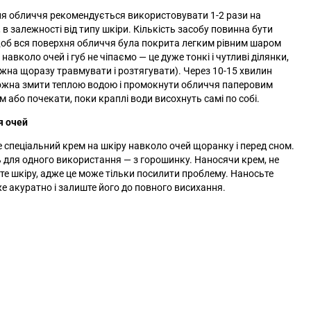
я обличчя рекомендується використовувати 1-2 рази на
 в залежності від типу шкіри. Кількість засобу повинна бути
об вся поверхня обличчя була покрита легким рівним шаром
 навколо очей і губ не чіпаємо
—
це дуже тонкі і чутливі ділянки,
ожна щоразу травмувати і розтягувати). Через 10-15 хвилин
ожна змити теплою водою і промокнути обличчя паперовим
 або почекати, поки краплі води висохнуть самі по собі.
я очей
 спеціальний крем на шкіру навколо очей щоранку і перед сном.
ь для одного використання
— з
горошинку. Наносячи крем, не
те шкіру, адже це може тільки посилити проблему. Наносьте
же акуратно і залиште його до повного висихання.