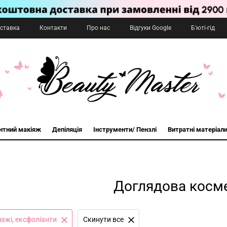
оставка
Контакти
Про нас
Відгуки Google
Б'юті-гід
нтний макіяж
Депіляція
Інструменти/ Пензлі
Витратні матеріал
Доглядова косм
мажі, ексфоліанти
Cкинути все