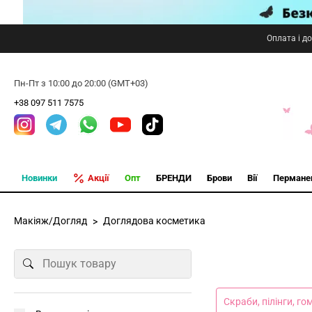
Оплата і д
Пн-Пт з 10:00 до 20:00 (GMT+03)
+38 097 511 7575
Новинки
Акції
Опт
БРЕНДИ
Брови
Вії
Пермане
Макіяж/Догляд
Доглядова косметика
Скраби, пілінги, го