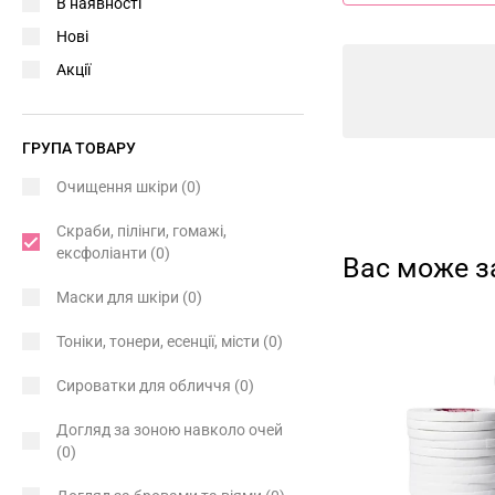
В наявності
Нові
Акції
ГРУПА ТОВАРУ
Очищення шкіри
(0)
Скраби, пілінги, гомажі,
ексфоліанти
(0)
Вас може з
Маски для шкіри
(0)
Тоніки, тонери, есенції, місти
(0)
Сироватки для обличчя
(0)
Догляд за зоною навколо очей
(0)