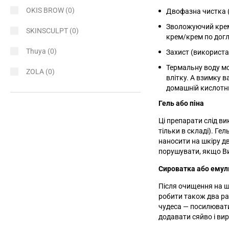
OKIS BROW
(0)
Двофазна чистка (
Зволожуючий крем
SKINSCULPT
(0)
крем/крем по догл
Thuya
(0)
Захист (використа
Термальну воду м
ZOLA
(0)
влітку. А взимку в
домашній кислотни
Гель або піна
Ці препарати слід в
тільки в складі). Гел
наносити на шкіру дв
порушувати, якщо Ви
Сироватка або емул
Після очищення на ш
робити також два ра
чудеса
—
посилювати
додавати сяйво і ви