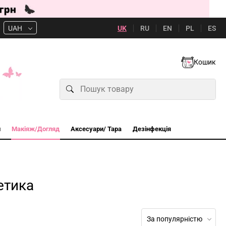
UK
RU
EN
PL
ES
UAH
Кошик
и
Макіяж/Догляд
Аксесуари/ Тара
Дезінфекція
етика
За популярністю