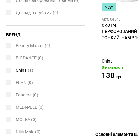
Догляд за бровами та віями
(0)
New
Догляд за губами
(0)
Арт: 04347
СКОТЧ
ПЕРФОРОВАНИЙ
БРЕНД
ТОНКИЙ, НАБІР 1
Beauty Master
(0)
BIODANCE
(0)
China
В наявності
China
(1)
130
грн
ELAN
(0)
Fougera
(0)
MEDI-PEEL
(0)
MOLEA
(0)
Nikk Mole
(0)
Основні елементи щ