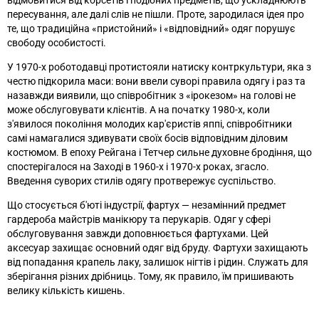
пересування, але далі слів не пішли. Проте, зародилася ідея про
те, що традиційна «пристойний» і «відповідний» одяг порушує
свободу особистості.
У 1970-х роботодавці протистояли натиску контркультури, яка з
честю підкорила маси: вони ввели суворі правила одягу і раз та
назавжди виявили, що співробітник з «ірокезом» на голові не
може обслуговувати клієнтів. А на початку 1980-х, коли
з'явилося покоління молодих кар'єристів яппі, співробітники
самі намагалися здивувати своїх босів відповідним діловим
костюмом. В епоху Рейгана і Тетчер сильне духовне бродіння, що
спостерігалося на Заході в 1960-х і 1970-х роках, згасло.
Введення суворих стилів одягу протвережує суспільство.
Що стосується б'юті індустрії, фартух
—
незамінний предмет
гардероба майстрів манікюру та перукарів. Одяг у сфері
обслуговування завжди доповнюється фартухами. Цей
аксесуар захищає основний одяг від бруду. Фартухи захищають
від попадання крапель лаку, залишок нігтів і рідин. Служать для
зберігання різних дрібниць. Тому, як правило, їм пришивають
велику кількість кишень.