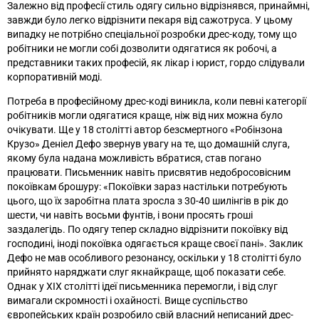
Залежно від професії стиль одягу сильно відрізнявся, принаймні,
завжди було легко відрізнити пекаря від сажотруса. У цьому
випадку не потрібно спеціальної розробки дрес-коду, тому що
робітники не могли собі дозволити одягатися як робочі, а
представники таких професій, як лікар і юрист, гордо слідували
корпоративній моді.
Потреба в професійному дрес-коді виникла, коли певні категорії
робітників могли одягатися краще, ніж від них можна було
очікувати. Ще у 18 столітті автор безсмертного «Робінзона
Крузо» Деніел Дефо звернув увагу на те, що домашній слуга,
якому була надана можливість вбратися, став погано
працювати. Письменник навіть присвятив недобросовісним
покоївкам брошуру: «Покоївки зараз настільки потребують
цього, що їх заробітна плата зросла з 30-40 шилінгів в рік до
шести, чи навіть восьми фунтів, і вони просять гроші
заздалегідь. По одягу тепер складно відрізнити покоївку від
господині, іноді покоївка одягається краще своєї пані
».
Заклик
Дефо не мав особливого резонансу, оскільки у 18 столітті було
прийнято наряджати слуг якнайкраще, щоб показати себе.
Однак у XIX столітті ідеї письменника перемогли, і від слуг
вимагали скромності і охайності. Вище суспільство
європейських країн розробило свій власний неписаний дрес-