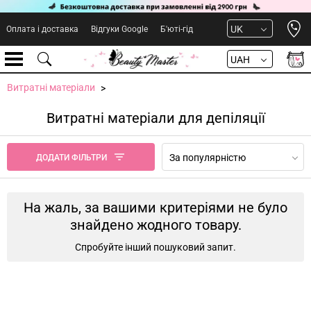
Open 
UK
Оплата і доставка
Відгуки Google
Б'юті-гід
UAH
Витратні матеріали
Витратні матеріали для депіляції
За популярністю
ДОДАТИ ФІЛЬТРИ
На жаль, за вашими критеріями не було
знайдено жодного товару.
Спробуйте інший пошуковий запит.