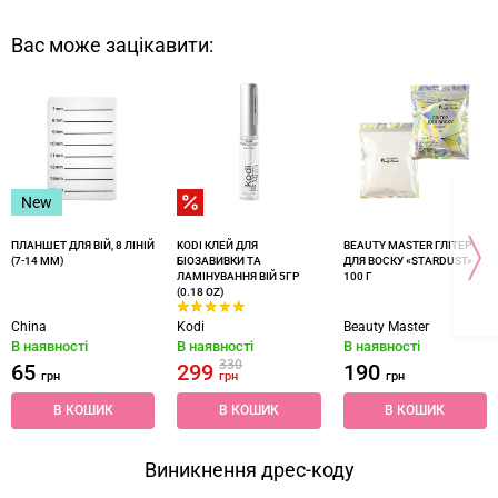
Вас може зацікавити:
New
ПЛАНШЕТ ДЛЯ ВІЙ, 8 ЛІНІЙ
KODI КЛЕЙ ДЛЯ
BEAUTY MASTER ГЛІТЕР
(7-14 ММ)
БІОЗАВИВКИ ТА
ДЛЯ ВОСКУ «‎STARDUST»‎
ЛАМІНУВАННЯ ВІЙ 5ГР
100 Г
(0.18 OZ)
China
Kodi
Beauty Master
В наявності
В наявності
В наявності
330
65
299
190
грн
грн
грн
В КОШИК
В КОШИК
В КОШИК
Виникнення дрес-коду