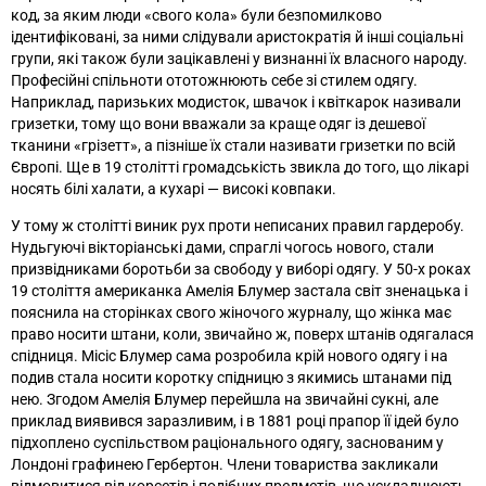
код, за яким люди «свого кола» були безпомилково
ідентифіковані, за ними слідували аристократія й інші соціальні
групи, які також були зацікавлені у визнанні їх власного народу.
Професійні спільноти ототожнюють себе зі стилем одягу.
Наприклад, паризьких модисток, швачок і квіткарок називали
гризетки, тому що вони вважали за краще одяг із дешевої
тканини «грізетт», а пізніше їх стали називати гризетки по всій
Європі. Ще в 19 столітті громадськість звикла до того, що лікарі
носять білі халати, а кухарі
—
високі ковпаки.
У тому ж столітті виник рух проти неписаних правил гардеробу.
Нудьгуючі вікторіанські дами, спраглі чогось нового, стали
призвідниками боротьби за свободу у виборі одягу. У 50-х роках
19 століття американка Амелія Блумер застала світ зненацька і
пояснила на сторінках свого жіночого журналу, що жінка має
право носити штани, коли, звичайно ж, поверх штанів одягалася
спідниця. Місіс Блумер сама розробила крій нового одягу і на
подив стала носити коротку спідницю з якимись штанами під
нею. Згодом Амелія Блумер перейшла на звичайні сукні, але
приклад виявився заразливим, і в 1881 році прапор її ідей було
підхоплено суспільством раціонального одягу, заснованим у
Лондоні графинею Гербертон. Члени товариства закликали
відмовитися від корсетів і подібних предметів, що ускладнюють