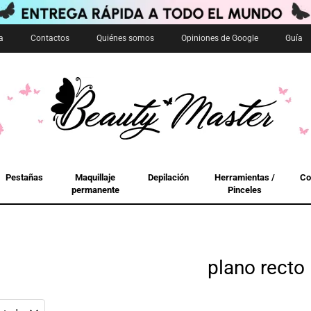
a
Contactos
Quiénes somos
Opiniones de Google
Guía
Pestañas
Maquillaje
Depilación
Herramientas /
Co
permanente
Pinceles
plano recto