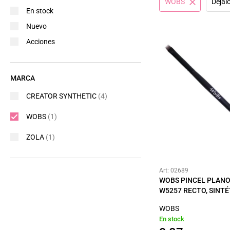
WOBS
Déjal
En stock
Nuevo
Acciones
MARCA
CREATOR SYNTHETIC
(4)
WOBS
(1)
ZOLA
(1)
Art: 02689
WOBS PINCEL PLANO
W5257 RECTO, SINTÉ
WOBS
En stock