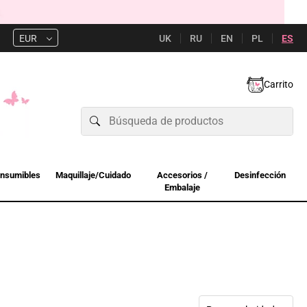
UK
RU
EN
PL
ES
EUR
Carrito
nsumibles
Maquillaje/Cuidado
Accesorios /
Desinfección
Embalaje