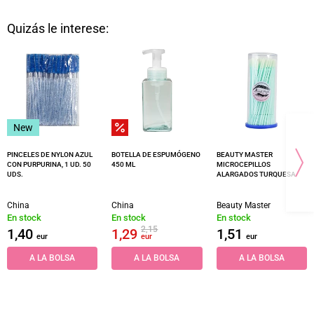
Quizás le interese:
New
PINCELES DE NYLON AZUL
BOTELLA DE ESPUMÓGENO
BEAUTY MASTER
CON PURPURINA, 1 UD. 50
450 ML
MICROCEPILLOS
UDS.
ALARGADOS TURQUESA
China
China
Beauty Master
En stock
En stock
En stock
2,15
1,40
1,29
1,51
eur
eur
eur
A LA BOLSA
A LA BOLSA
A LA BOLSA