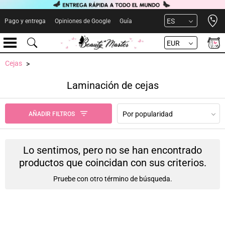
Open 
ES
Pago y entrega
Opiniones de Google
Guía
EUR
Cejas
Laminación de cejas
Por popularidad
AÑADIR FILTROS
Lo sentimos, pero no se han encontrado
productos que coincidan con sus criterios.
Pruebe con otro término de búsqueda.