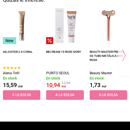
Quizás le interese:
New
ADJUSTER 2.0 CORAL
BB CREAM 15 ROSE IVORY
BEAUTY MASTER PRENSA
DE TUBO METÁLICA ORO
ROSA
Alena Tofil
PURITO SEOUL
Beauty Master
En stock
En stock
En stock
12,88
15,59
10,94
1,73
eur
eur
eur
A LA BOLSA
A LA BOLSA
A LA BOLSA