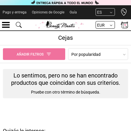
Open 
ES
Pago y entrega
Opiniones de Google
Guía
EUR
Cejas
Por popularidad
AÑADIR FILTROS
Lo sentimos, pero no se han encontrado
productos que coincidan con sus criterios.
Pruebe con otro término de búsqueda.