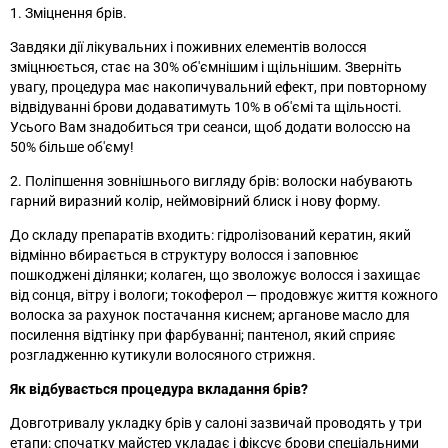
1. Зміцнення брів.
Завдяки дії лікувальних і поживних елементів волосся
зміцнюється, стає на 30% об'ємнішим і щільнішим. Зверніть
увагу, процедура має накопичувальний ефект, при повторному
відвідуванні брови додаватимуть 10% в об'ємі та щільності.
Усього Вам знадобиться три сеанси, щоб додати волоссю на
50% більше об'єму!
2. Поліпшення зовнішнього вигляду брів: волоски набувають
гарний виразний колір, неймовірний блиск і нову форму.
До складу препаратів входить: гідролізований кератин, який
відмінно вбирається в структуру волосся і заповнює
пошкоджені ділянки; колаген, що зволожує волосся і захищає
від сонця, вітру і вологи; токоферол — продовжує життя кожного
волоска за рахунок постачання киснем; арганове масло для
посилення відтінку при фарбуванні; пантенол, який сприяє
розгладженню кутикули волосяного стрижня.
Як відбувається процедура вкладання брів?
Довготривалу укладку брів у салоні зазвичай проводять у три
етапи: спочатку майстер укладає і фіксує брови спеціальними