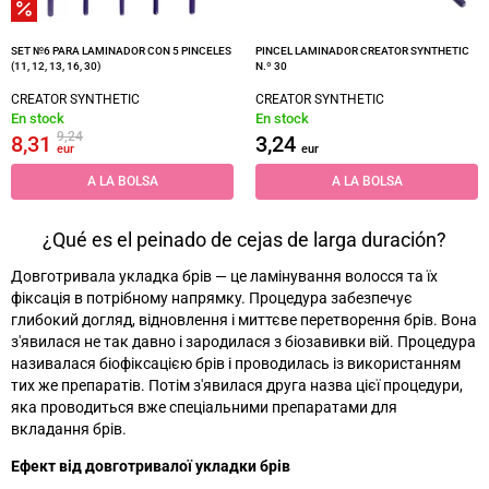
SET №6 PARA LAMINADOR CON 5 PINCELES
PINCEL LAMINADOR CREATOR SYNTHETIC
(11, 12, 13, 16, 30)
N.º 30
CREATOR SYNTHETIC
CREATOR SYNTHETIC
En stock
En stock
9,24
8,31
3,24
eur
eur
A LA BOLSA
A LA BOLSA
¿Qué es el peinado de cejas de larga duración?
Довготривала укладка брів
—
це ламінування волосся та їх
фіксація в потрібному напрямку. Процедура забезпечує
глибокий догляд, відновлення і миттєве перетворення брів. Вона
з'явилася не так давно і зародилася з біозавивки вій. Процедура
називалася біофіксацією брів і проводилась із використанням
тих же препаратів. Потім з'явилася друга назва цієї процедури,
яка проводиться вже спеціальними препаратами для
вкладання брів.
Ефект від довготривалої укладки брів