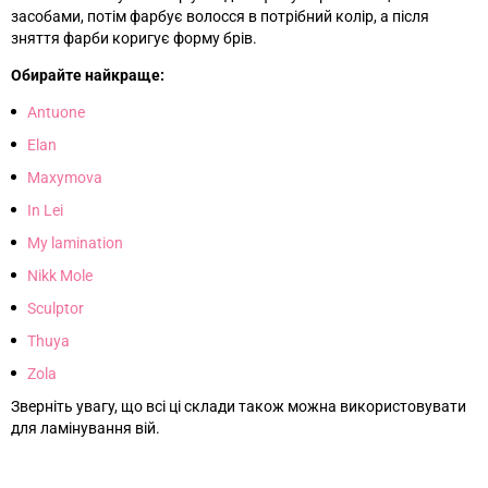
засобами, потім фарбує волосся в потрібний колір, а після
зняття фарби коригує форму брів.
Обирайте найкраще:
Antuone
Elan
Maxymova
In Lei
My lamination
Nikk Mole
Sculptor
Thuya
Zola
Зверніть увагу, що всі ці склади також можна використовувати
для ламінування вій.