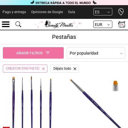
Open 
ES
Pago y entrega
Opiniones de Google
Guía
EUR
Pestañas
Por popularidad
AÑADIR FILTROS
CREATOR SYNTHETIC
Déjalo todo