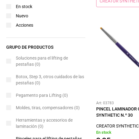
CREATOR SYNTHET
En stock
Nuevo
Acciones
GRUPO DE PRODUCTOS
Soluciones para el lifting de
pestañas
(0)
Botox, Step 3, otros cuidados de las
pestañas
(0)
Pegamento para Lifting
(0)
Art: 03783
Moldes, tiras, compensadores
(0)
PINCEL LAMINADOR
SYNTHETIC N.º 30
Herramientas y accesorios de
CREATOR SYNTHETIC
laminación
(0)
En stock
Pinceles para el lifting de pestañas