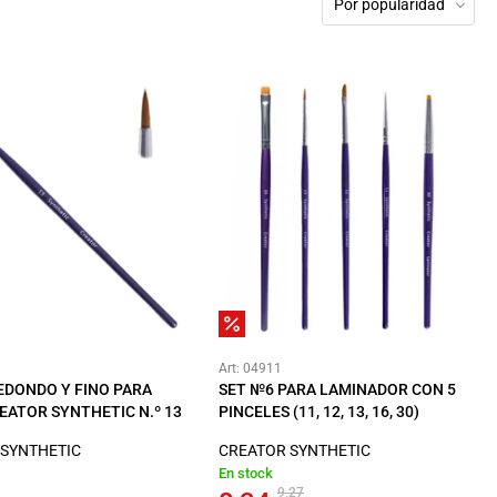
Por popularidad
Art: 04911
EDONDO Y FINO PARA
SET №6 PARA LAMINADOR CON 5
EATOR SYNTHETIC N.º 13
PINCELES (11, 12, 13, 16, 30)
 SYNTHETIC
CREATOR SYNTHETIC
En stock
9,27