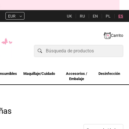
UK
RU
EN
PL
ES
EUR
Carrito
nsumibles
Maquillaje/Cuidado
Accesorios /
Desinfección
Embalaje
añas