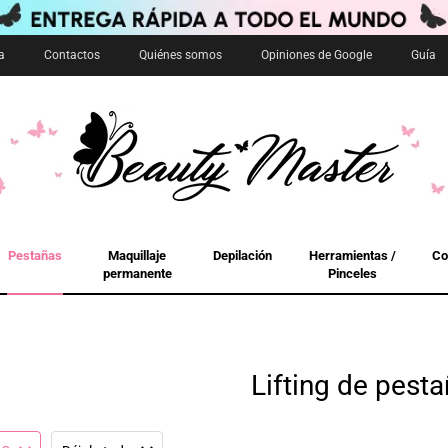
a
Contactos
Quiénes somos
Opiniones de Google
Guía
Pestañas
Maquillaje
Depilación
Herramientas /
Co
permanente
Pinceles
Lifting de pest