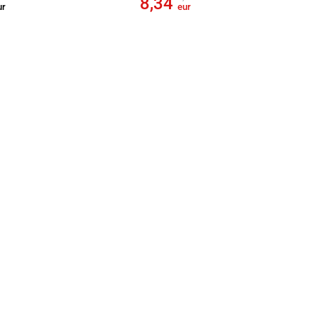
8,34
ur
eur