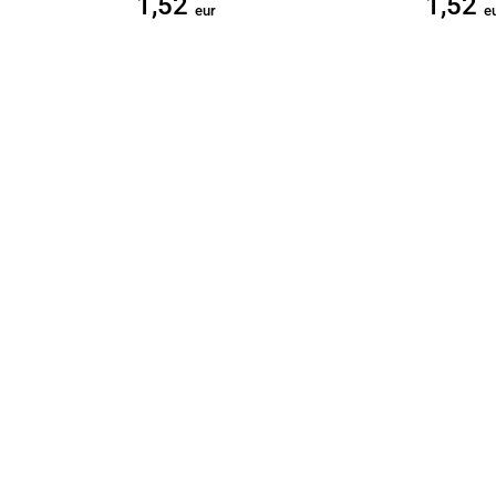
1,52
1,52
eur
e