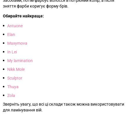
засобами, потім фарбує волосся в потрібний колір, а після
зняття фарби коригує форму брів.
Обирайте найкраще:
Antuone
Elan
Maxymova
In Lei
My lamination
Nikk Mole
Sculptor
Thuya
Zola
Зверніть увагу, що всі ці склади також можна використовувати
для ламінування вій.