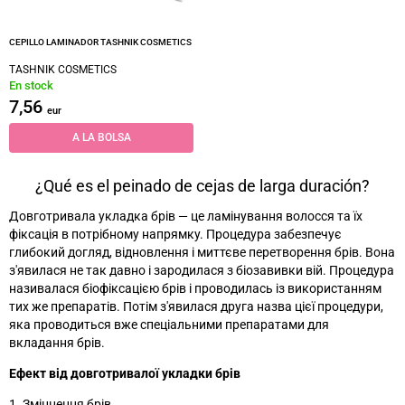
CEPILLO LAMINADOR TASHNIK COSMETICS
TASHNIK COSMETICS
En stock
7,56
eur
A LA BOLSA
¿Qué es el peinado de cejas de larga duración?
Довготривала укладка брів
—
це ламінування волосся та їх
фіксація в потрібному напрямку. Процедура забезпечує
глибокий догляд, відновлення і миттєве перетворення брів. Вона
з'явилася не так давно і зародилася з біозавивки вій. Процедура
називалася біофіксацією брів і проводилась із використанням
тих же препаратів. Потім з'явилася друга назва цієї процедури,
яка проводиться вже спеціальними препаратами для
вкладання брів.
Ефект від довготривалої укладки брів
1. Зміцнення брів.