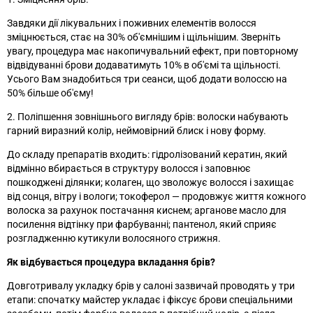
Завдяки дії лікувальних і поживних елементів волосся
зміцнюється, стає на 30% об'ємнішим і щільнішим. Зверніть
увагу, процедура має накопичувальний ефект, при повторному
відвідуванні брови додаватимуть 10% в об'ємі та щільності.
Усього Вам знадобиться три сеанси, щоб додати волоссю на
50% більше об'єму!
2. Поліпшення зовнішнього вигляду брів: волоски набувають
гарний виразний колір, неймовірний блиск і нову форму.
До складу препаратів входить: гідролізований кератин, який
відмінно вбирається в структуру волосся і заповнює
пошкоджені ділянки; колаген, що зволожує волосся і захищає
від сонця, вітру і вологи; токоферол — продовжує життя кожного
волоска за рахунок постачання киснем; арганове масло для
посилення відтінку при фарбуванні; пантенол, який сприяє
розгладженню кутикули волосяного стрижня.
Як відбувається процедура вкладання брів?
Довготривалу укладку брів у салоні зазвичай проводять у три
етапи: спочатку майстер укладає і фіксує брови спеціальними