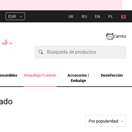
UK
RU
EN
PL
ES
EUR
Carrito
nsumibles
Maquillaje/Cuidado
Accesorios /
Desinfección
Embalaje
dado
Por popularidad