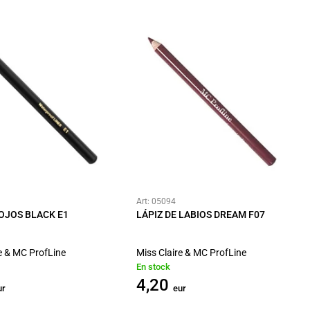
Art: 05094
 OJOS BLACK E1
LÁPIZ DE LABIOS DREAM F07
e & MC ProfLine
Miss Claire & MC ProfLine
En stock
4,20
ur
eur