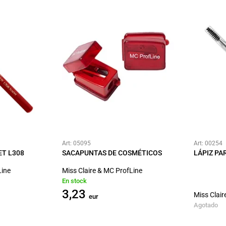
Art: 05095
Art: 00254
ET L308
SACAPUNTAS DE COSMÉTICOS
LÁPIZ PA
Line
Miss Claire & MC ProfLine
En stock
3,23
Miss Clair
eur
Agotado