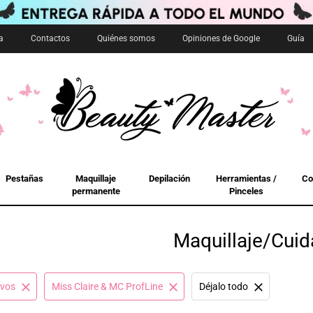
a
Contactos
Quiénes somos
Opiniones de Google
Guía
Pestañas
Maquillaje
Depilación
Herramientas /
Co
permanente
Pinceles
Maquillaje/Cui
ivos
Miss Claire & MC ProfLine
Déjalo todo