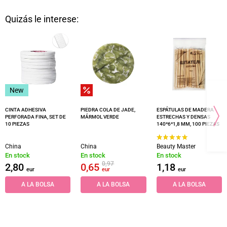
Quizás le interese:
New
CINTA ADHESIVA
PIEDRA COLA DE JADE,
ESPÁTULAS DE MADERA
PERFORADA FINA, SET DE
MÁRMOL VERDE
ESTRECHAS Y DENSAS
10 PIEZAS
140*6*1,8 MM, 100 PIEZAS
China
China
Beauty Master
En stock
En stock
En stock
0,97
2,80
0,65
1,18
eur
eur
eur
A LA BOLSA
A LA BOLSA
A LA BOLSA