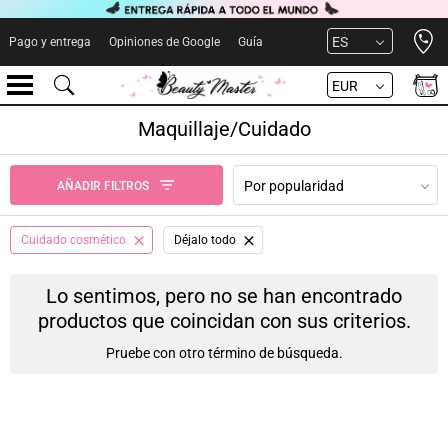
Open 
ES
Pago y entrega
Opiniones de Google
Guía
EUR
Maquillaje/Cuidado
Por popularidad
AÑADIR FILTROS
Cuidado cosmético
Déjalo todo
Lo sentimos, pero no se han encontrado
productos que coincidan con sus criterios.
Pruebe con otro término de búsqueda.