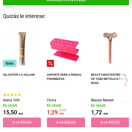
Quizás le interese:
New
ADJUSTER 2.0 YELLOW
SOPORTE PARA 6 PINZAS,
BEAUTY MASTER PRENSA
FRAMBUESA
DE TUBO METÁLICA ORO
ROSA
Alena Tofil
China
Beauty Master
En stock
En stock
En stock
2,58
15,50
1,29
1,72
eur
eur
eur
A LA BOLSA
A LA BOLSA
A LA BOLSA