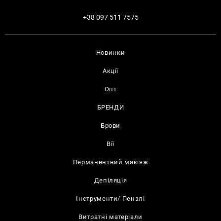
+38 097 511 7575
Новинки
Акції
Опт
БРЕНДИ
Брови
Вії
Перманентний макіяж
Депіляція
Інструменти/ Пензлі
Витратні матеріали