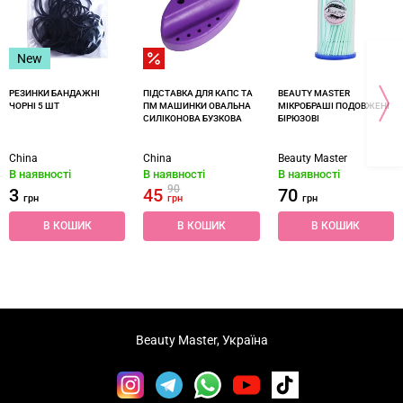
New
РЕЗИНКИ БАНДАЖНІ
ПІДСТАВКА ДЛЯ КАПС ТА
BEAUTY MASTER
ЧОРНІ 5 ШТ
ПМ МАШИНКИ ОВАЛЬНА
МІКРОБРАШІ ПОДОВЖЕНІ
СИЛІКОНОВА БУЗКОВА
БІРЮЗОВІ
China
China
Beauty Master
В наявності
В наявності
В наявності
90
3
45
70
грн
грн
грн
В КОШИК
В КОШИК
В КОШИК
Beauty Master, Україна