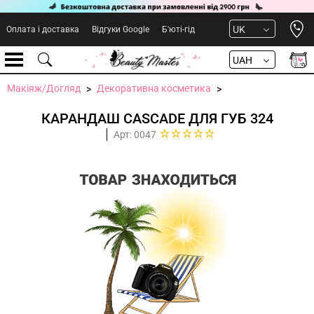
Open 
UK
Оплата і доставка
Відгуки Google
Б'юті-гід
UAH
Макіяж/Догляд
Декоративна косметика
КАРАНДАШ CASCADE ДЛЯ ГУБ 324
Арт: 0047