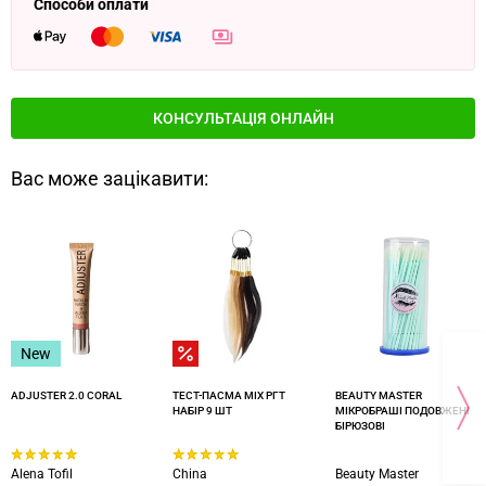
Способи оплати
КОНСУЛЬТАЦІЯ ОНЛАЙН
Вас може зацікавити:
New
ADJUSTER 2.0 CORAL
ТЕСТ-ПАСМА MIX РГТ
BEAUTY MASTER
НАБІР 9 ШТ
МІКРОБРАШІ ПОДОВЖЕНІ
БІРЮЗОВІ
Alena Tofil
China
Beauty Master