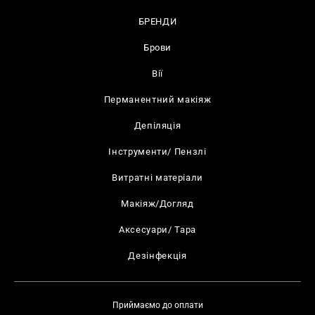
БРЕНДИ
Брови
Вії
Перманентний макіяж
Депіляція
Інструменти/ Пензлі
Витратні матеріали
Макіяж/Догляд
Аксесуари/ Тара
Дезінфекція
Приймаємо до оплати