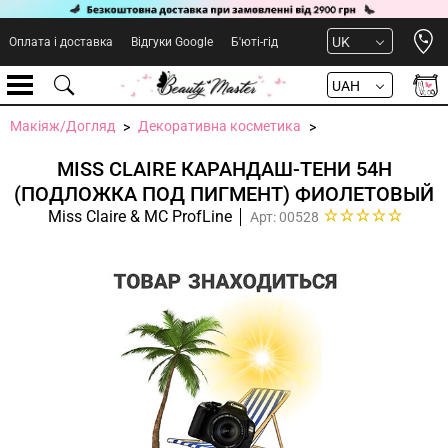
Open 
UK
Оплата і доставка
Відгуки Google
Б'юті-гід
UAH
Макіяж/Догляд
Декоративна косметика
MISS CLAIRE КАРАНДАШ-ТЕНИ 54Н
(ПОДЛОЖКА ПОД ПИГМЕНТ) ФИОЛЕТОВЫЙ
Miss Claire & MC ProfLine
Арт: 00528