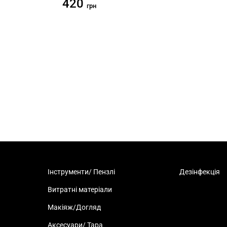
420
грн
Інструменти/ Пензлі
Дезінфекція
Витратні матеріали
Макіяж/Догляд
Аксесуари/ Тара