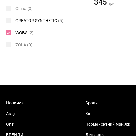
345
грн
China
(0)
CREATOR SYNTHETIC
(5)
WOBS
(2)
ZOLA
(0)
Новинки
Брови
Акції
Вії
Опт
Перманентний макіяж
БРЕНДИ
Депіляція