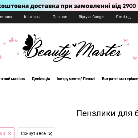
оставка
Контакти
Про нас
Відгуки Google
Б'юті-гід
нтний макіяж
Депіляція
Інструменти/ Пензлі
Витратні матеріал
Пензлики для б
BS
Cкинути все