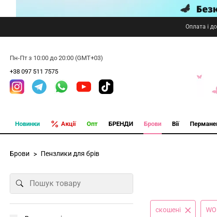
Оплата і д
Пн-Пт з 10:00 до 20:00 (GMT+03)
+38 097 511 7575
Новинки
Акції
Опт
БРЕНДИ
Брови
Вії
Пермане
Брови
Пензлики для брів
скошені
WO