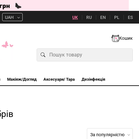
UK
RU
EN
PL
ES
UAH
Кошик
и
Макіяж/Догляд
Аксесуари/ Тара
Дезінфекція
рів
За популярністю