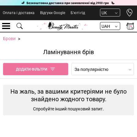
Open 
UK
Оплата і доставка
Відгуки Google
Б'юті-гід
UAH
Брови
Ламінування брів
За популярністю
ДОДАТИ ФІЛЬТРИ
На жаль, за вашими критеріями не було
знайдено жодного товару.
Спробуйте інший пошуковий запит.