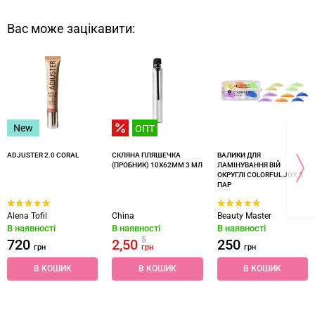
Вас може зацікавити:
New
ОПТ
ADJUSTER 2.0 CORAL
СКЛЯНА ПЛЯШЕЧКА
ВАЛИКИ ДЛЯ
(ПРОБНИК) 10X62ММ 3 МЛ
ЛАМІНУВАННЯ ВІЙ
ОКРУГЛІ COLORFUL JOY, 5
ПАР
Alena Tofil
China
Beauty Master
В наявності
В наявності
В наявності
5
720
2,50
250
грн
грн
грн
В КОШИК
В КОШИК
В КОШИК