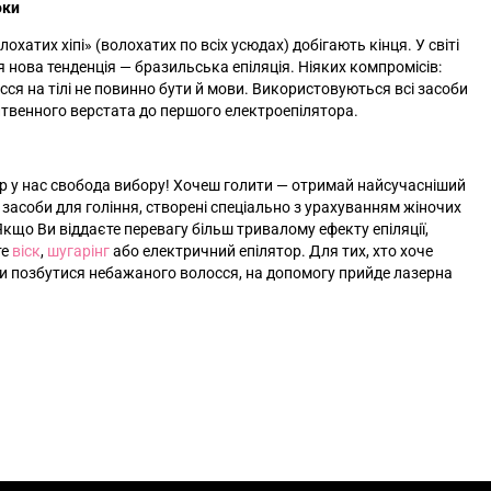
оки
охатих хіпі»‎ (волохатих по всіх усюдах) добігають кінця. У світі
я нова тенденція — бразильська епіляція. Ніяких компромісів:
сся на тілі не повинно бути й мови. Використовуються всі засоби
итвенного верстата до першого електроепілятора.
ер у нас свобода вибору! Хочеш голити — отримай найсучасніший
і засоби для гоління, створені спеціально з урахуванням жіночих
Якщо Ви віддаєте перевагу більш тривалому ефекту епіляції,
те
віск
,
шугарінг
або електричний епілятор. Для тих, хто хоче
 позбутися небажаного волосся, на допомогу прийде лазерна