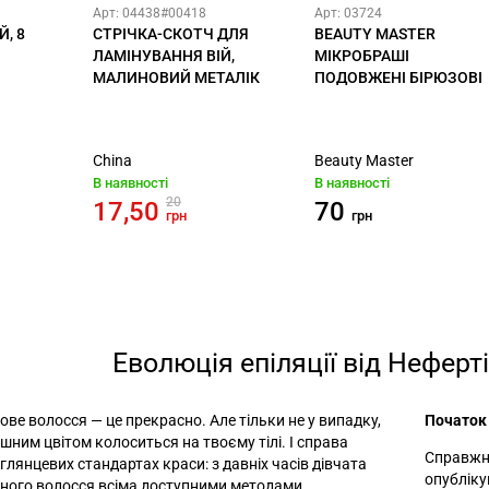
Арт: 04438#00418
Арт: 03724
, 8
СТРІЧКА-СКОТЧ ДЛЯ
BEAUTY MASTER
ЛАМІНУВАННЯ ВІЙ,
МІКРОБРАШІ
МАЛИНОВИЙ МЕТАЛІК
ПОДОВЖЕНІ БІРЮЗОВІ
China
Beauty Master
В наявності
В наявності
20
17,50
70
грн
грн
Еволюція епіляції від Неферті
рове волосся — це прекрасно. Але тільки не у випадку,
Початок 
шним цвітом колоситься на твоєму тілі. І справа
Справжні
 глянцевих стандартах краси: з давніх часів дівчата
опубліку
ного волосся всіма доступними методами.