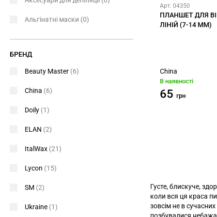
Аксесуари для депіляції
(0)
Арт: 04350
ПЛАНШЕТ ДЛЯ ВІЙ
Альгінатні маски
(0)
ЛІНІЙ (7-14 ММ)
БРЕНД
China
Beauty Master
(6)
В наявності
China
(6)
65
грн
Doily
(1)
ELAN
(2)
ItalWax
(21)
Lycon
(15)
Густе, блискуче, здо
SM
(2)
коли вся ця краса пи
зовсім не в сучасних
Ukraine
(1)
позбувалися небажа