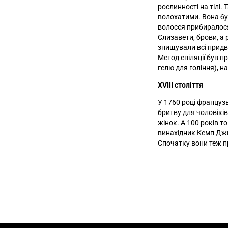
рослинності на тілі. 
волохатими. Вона бу
волосся прибиралося 
Єлизавети, брови, а 
знищували всі придво
Метод епіляції був п
гелю для гоління), н
XVIII століття
У 1760 році француз
бритву для чоловікі
жінок. А 100 років 
винахідник Кемп Джи
Спочатку вони теж пр