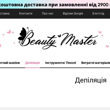
оставка
Контакти
Про нас
Відгуки Google
Б'юті-гід
нтний макіяж
Депіляція
Інструменти/ Пензлі
Витратні матеріал
Депіляція