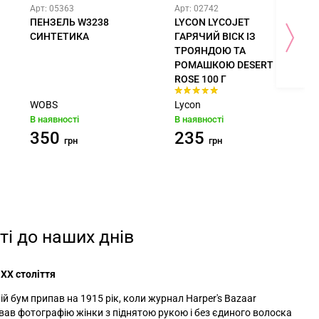
Арт: 05363
Арт: 02742
ПЕНЗЕЛЬ W3238
LYCON LYCOJET
СИНТЕТИКА
ГАРЯЧИЙ ВІСК ІЗ
ТРОЯНДОЮ ТА
РОМАШКОЮ DESERT
ROSE 100 Г
WOBS
Lycon
В наявності
В наявності
350
235
грн
грн
ті до наших днів
XX століття
й бум припав на 1915 рік, коли журнал Harper's Bazaar
вав фотографію жінки з піднятою рукою і без єдиного волоска