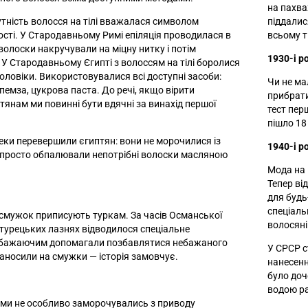
на пахва
утність волосся на тілі вважалася символом
піддалис
ості. У Стародавньому Римі епіляція проводилася в
всьому т
волоски накручували на міцну нитку і потім
1930-і р
 У Стародавньому Єгипті з волоссям на тілі боролися
 чоловіки. Використовувалися всі доступні засоби:
Чи не мал
, пемза, цукрова паста. До речі, якщо вірити
прибрати
тянам ми повинні бути вдячні за винахід першої
тест пер
пішло 18
реки перевершили єгиптян: вони не морочилися із
1940-і р
 просто обпалювали непотрібні волоски масляною
Мода на 
Тепер ві
для будь
спеціаль
смужок приписують туркам. За часів Османської
волосяні
 турецьких лазнях відводилося спеціальне
м бажаючим допомагали позбавлятися небажаного
У СРСР с
наносили на смужки — історія замовчує.
нанесенн
було доч
водою ра
ами не особливо заморочувались з приводу