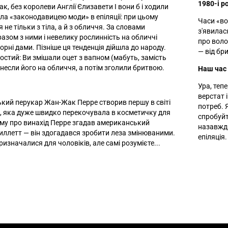
1980-і р
Так, без королеви Англії Єлизавети I вони б і ходили
ла «законодавицею моди» в епіляції: при цьому
Часи «вол
не тільки з тіла, а й з обличчя. За словами
з'явилас
разом з ними і невелику рослинність на обличчі
про воло
рні дами. Пізніше ця тенденція дійшла до народу.
— від бр
ростий: Ви змішали оцет з вапном (мабуть, замість
анесли його на обличчя, а потім зголили бритвою.
Наш час
Ура, теп
верстат 
ький перукар Жан-Жак Перре створив першу в світі
потреб. 
в, яка дуже швидко перекочувала в косметичку для
спробуй
тому про винахід Перре згадав американський
назавжди
ллетт — він здогадався зробити леза змінюваними.
епіляція.
изначалися для чоловіків, але самі розумієте...