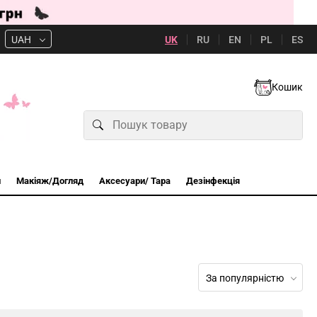
UK
RU
EN
PL
ES
UAH
Кошик
и
Макіяж/Догляд
Аксесуари/ Тара
Дезінфекція
За популярністю