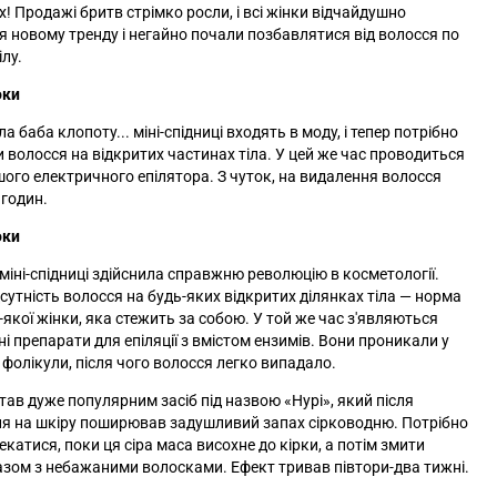
х! Продажі бритв стрімко росли, і всі жінки відчайдушно
я новому тренду і негайно почали позбавлятися від волосся по
ілу.
оки
а баба клопоту... міні-спідниці входять в моду, і тепер потрібно
 волосся на відкритих частинах тіла. У цей же час проводиться
шого електричного епілятора. З чуток, на видалення волосся
 годин.
оки
міні-спідниці здійснила справжню революцію в косметології.
дсутність волосся на будь-яких відкритих ділянках тіла — норма
-якої жінки, яка стежить за собою. У той же час з'являються
ні препарати для епіляції з вмістом ензимів. Вони проникали у
 фолікули, після чого волосся легко випадало.
тав дуже популярним засіб під назвою «Нурі»‎, який після
я на шкіру поширював задушливий запах сірководню. Потрібно
екатися, поки ця сіра маса висохне до кірки, а потім змити
зом з небажаними волосками. Ефект тривав півтори-два тижні.