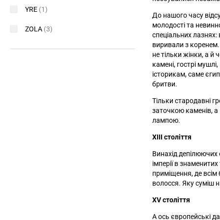
YRE
(1)
До нашого часу відс
молодості та невинн
ZOLA
(3)
спеціальних лазнях: 
виривали з коренем.
не тільки жінки, а й
камені, гострі мушлі
історикам, саме єгип
бритви.
Тільки стародавні г
заточкою каменів, а
лампою.
XIII століття
Винахід депілюючих 
імперії в знаменитих
приміщення, де всі
волосся. Яку суміш 
XV століття
А ось європейські д