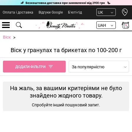
Open 
UK
Оплата і доставка
Відгуки Google
Б'юті-гід
UAH
Віск
Віск у гранулах та брикетах по 100-200 г
За популярністю
ДОДАТИ ФІЛЬТРИ
На жаль, за вашими критеріями не було
знайдено жодного товару.
Спробуйте інший пошуковий запит.