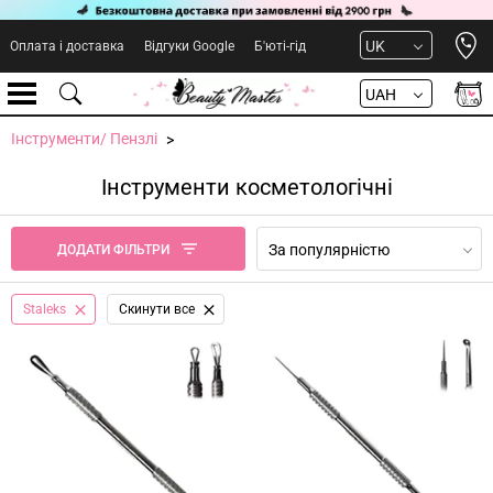
Open 
UK
Оплата і доставка
Відгуки Google
Б'юті-гід
UAH
Інструменти/ Пензлі
Інструменти косметологічні
За популярністю
ДОДАТИ ФІЛЬТРИ
Staleks
Cкинути все