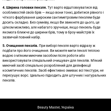
4. Ширина головки пензля.
Тут варто відштовхуватися від
особливостей своїх брів
—
якщо вони тонкі, добитися рівного і
чіткого фарбування широким сантиметровим пензлем буде
досить складно. Без сумніву, якщо Ви звикнете до цього, це
цілком можливо, але набагато зручніше, якщо пензель буде
якомога ближче до ширини брів, тому в броу-майстрів їх
зазвичай повний набір.
5. Очищення пензлів.
При виборі пензля варто відразу ж
подбати про його очищення. Ви можете мити пензлі теплою
водою з м'яким миючим засобом після роботи або
використовувати спеціальний очищувач для пензлів. М'який
миючий засіб спеціально розроблений для дезінфекції
косметичних пензлів. Засіб ефективно змиває всі текстури, не
пересушує ворс. Ідеально підходить для штучних і натуральних
пензлів.
Beauty Master, Україна