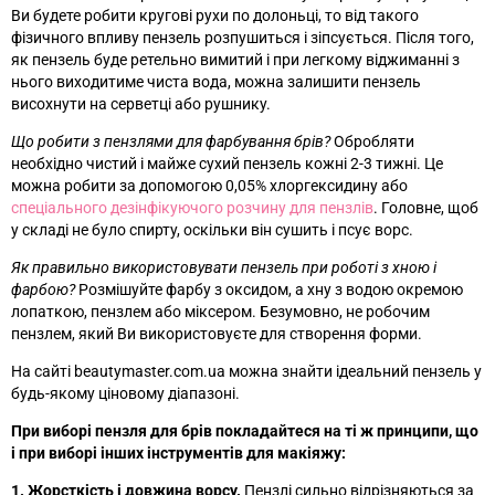
Ви будете робити кругові рухи по долоньці, то від такого
фізичного впливу пензель розпушиться і зіпсується. Після того,
як пензель буде ретельно вимитий і при легкому віджиманні з
нього виходитиме чиста вода, можна залишити пензель
висохнути на серветці або рушнику.
Що робити з пензлями для фарбування брів?
Обробляти
необхідно чистий і майже сухий пензель кожні 2-3 тижні. Це
можна робити за допомогою 0,05% хлоргексидину або
спеціального дезінфікуючого розчину для пензлів
. Головне, щоб
у складі не було спирту, оскільки він сушить і псує ворс.
Як правильно використовувати пензель при роботі з хною і
фарбою?
Розмішуйте фарбу з оксидом, а хну з водою окремою
лопаткою, пензлем або міксером. Безумовно, не робочим
пензлем, який Ви використовуєте для створення форми.
На сайті beautymaster.com.ua можна знайти ідеальний пензель у
будь-якому ціновому діапазоні.
При виборі пензля для брів покладайтеся на ті ж принципи, що
і при виборі інших інструментів для макіяжу:
1. Жорсткість і довжина ворсу.
Пензлі сильно відрізняються за