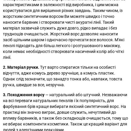
характеристиками в залежності від виробника, і цим можна
користуватися для вирішення різних завдань. Таким чином, із
жорстким синтетичним ворсом Ви можете швидко і точно
наносити барвник і створювати чисті акуратні лінії. Такий
матеріал зазвичай служить дуже довго, рідко випадає і без
труднощів очищається. Жорсткий ворс дозволяє наносити
засіб щільним шаром і одночасно прочесати все волосся. М'які
пензлі підходять для більш легкого і розтушованого макіяжу,
коли немає необхідності створювати насичений колір або чіткі
лінії.
2. Матеріал ручки.
Тут варто спиратися тільки на особисті
відчуття, адже комусь дерево зручніше, а комусь пластик.
Однак слід зазначити, що занадто тонка або, навпаки, товста
ручка, швидше за все, незручна.
3. Походження ворсу
—
натуральний або штучний. Незважаючи
на всі переваги натуральних пензлів і їх популярність, для
фарбування брів краще вибирати якісний синтетичний ворс. На
практиці він значно виграє, довше служить, нечутливий до
впливу барвників, а також без складнощів очищається, тому що
не вбирає компоненти косметики. Також це кращий варіант для
людей з алергічними реакціями.