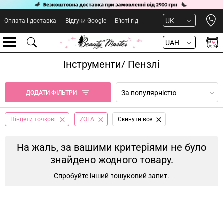
Open 
UK
Оплата і доставка
Відгуки Google
Б'юті-гід
UAH
Інструменти/ Пензлі
За популярністю
ДОДАТИ ФІЛЬТРИ
Пінцети точкові
ZOLA
Cкинути все
На жаль, за вашими критеріями не було
знайдено жодного товару.
Спробуйте інший пошуковий запит.