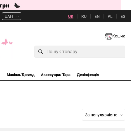
UK
RU
EN
PL
ES
UAH
Кошик
и
Макіяж/Догляд
Аксесуари/ Тара
Дезінфекція
За популярністю