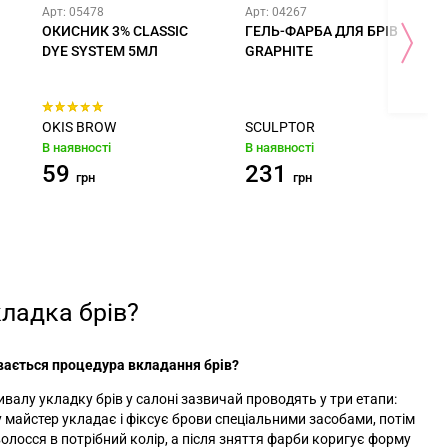
Арт: 05478
Арт: 04267
ОКИСНИК 3% CLASSIC
ГЕЛЬ-ФАРБА ДЛЯ БРІВ
DYE SYSTEM 5МЛ
GRAPHITE
OKIS BROW
SCULPTOR
В наявності
В наявності
59
231
грн
грн
ладка брів?
вається процедура вкладання брів?
валу укладку брів у салоні зазвичай проводять у три етапи:
 майстер укладає і фіксує брови спеціальними засобами, потім
олосся в потрібний колір, а після зняття фарби коригує форму