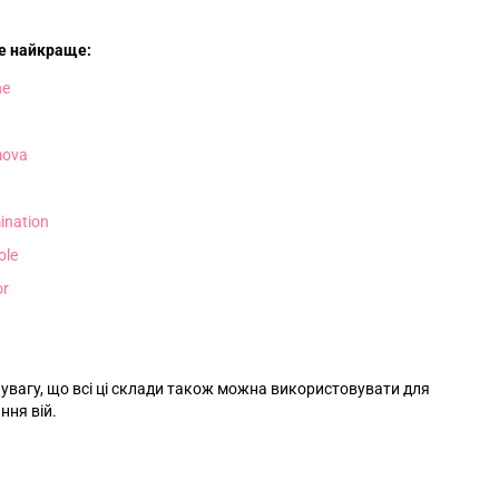
е найкраще:
ne
ova
ination
ole
or
 увагу, що всі ці склади також можна використовувати для
ння вій.