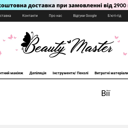
оставка
Контакти
Про нас
Відгуки Google
Б'юті-гід
нтний макіяж
Депіляція
Інструменти/ Пензлі
Витратні матеріал
Вії