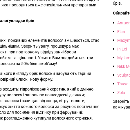
брів.
и, яка проводиться вже спеціальними препаратами
Обирайт
алої укладки брів
Antuo
Elan
них і поживних елементів волосся зміцнюється, стає
Maxym
щільнішим. Зверніть увагу, процедура має
In Lei
кт, при повторному відвідуванні брови
об'ємі та щільності. Усього Вам знадобиться три
My lam
волоссю на 50% більше об'єму!
Nikk M
шнього вигляду брів: волоски набувають гарний
Sculpt
овірний блиск і нову форму.
Thuya
 входить: гідролізований кератин, який відмінно
Zola
уру волосся і заповнює пошкоджені ділянки;
 волосся і захищає від сонця, вітру і вологи;
Зверніть
жує життя кожного волоска за рахунок постачання
ламінува
сло для посилення відтінку при фарбуванні;
ияє розгладженню кутикули волосяного стрижня.