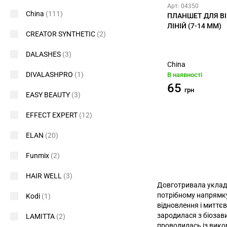
Арт: 04350
China
(111)
ПЛАНШЕТ ДЛЯ ВІЙ
ЛІНІЙ (7-14 ММ)
CREATOR SYNTHETIC
(2)
DALASHES
(3)
China
DIVALASHPRO
(1)
В наявності
65
грн
EASY BEAUTY
(3)
EFFECT EXPERT
(12)
ELAN
(20)
Funmix
(2)
HAIR WELL
(3)
Довготривала уклад
потрібному напрямку
Kodi
(1)
відновлення і миттєв
зародилася з біозави
LAMITTA
(2)
проводилась із вико