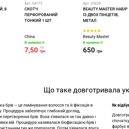
Арт: 04775
Арт: 03629
, 8
СКОТЧ
BEAUTY MASTER НАБІР
ПЕРФОРОВАНИЙ
ІЗ ДВОХ ПІНЦЕТІВ,
ТОНКИЙ 1 ШТ
МЕТАЛ
China
Beauty Master
В наявності
В наявності
15
7,50
650
грн
грн
Що таке довготривала ук
ка брів
—
це ламінування волосся та їх фіксація в
Як відбу
. Процедура забезпечує глибокий догляд,
Довготри
е перетворення брів. Вона з'явилася не так давно і
спочатку
вки вій. Процедура називалася біофіксацією брів і
фарбує в
ристанням тих же препаратів. Потім з'явилася друга