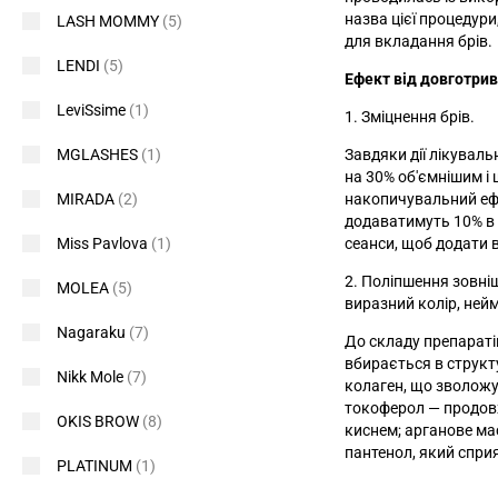
назва цієї процедур
LASH MOMMY
(5)
для вкладання брів.
LENDI
(5)
Ефект від довготрив
LeviSsime
(1)
1. Зміцнення брів.
Завдяки дії лікуваль
MGLASHES
(1)
на 30% об'ємнішим і 
накопичувальний ефе
MIRADA
(2)
додаватимуть 10% в 
сеанси, щоб додати 
Miss Pavlova
(1)
2. Поліпшення зовні
MOLEA
(5)
виразний колір, нейм
Nagaraku
(7)
До складу препаратів
вбирається в структ
Nikk Mole
(7)
колаген, що зволожує
токоферол — продов
OKIS BROW
(8)
киснем; арганове ма
пантенол, який спр
PLATINUM
(1)