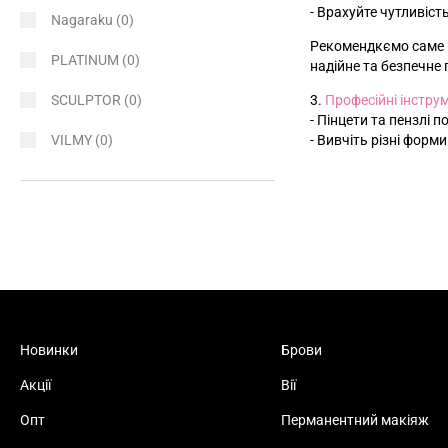
- Врахуйте чутливість
Nagaraku
(0)
Рекомендкємо саме ц
PLATINUM
(0)
надійне та безпечне
SCULPTOR
(0)
3.
Професійні інстру
- Пінцети та пензлі 
VILMY
(0)
- Вивчіть різні форм
Новинки
Брови
Акції
Вії
Опт
Перманентний макіяж