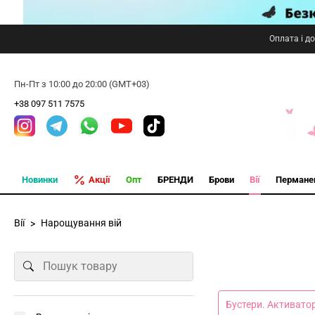
Оплата і д
Пн-Пт з 10:00 до 20:00 (GMT+03)
+38 097 511 7575
Новинки
Акції
Опт
БРЕНДИ
Брови
Вії
Пермане
Вії
Нарощування вій
Бустери. Активато