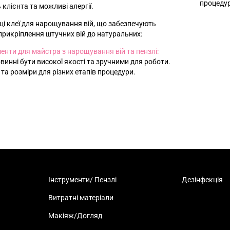
процедур
 клієнта та можливі алергії.
і клеї для нарощування вій, що забезпечують
 прикріплення штучних вій до натуральних:
менти для майстра з нарощування вій та пензлі:
повинні бути високої якості та зручними для роботи.
и та розміри для різних етапів процедури.
Інструменти/ Пензлі
Дезінфекція
Витратні матеріали
Макіяж/Догляд