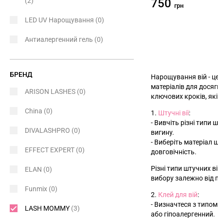
(2)
750
грн
LED UV Нарощування
(0)
Антиалергенний гель
(0)
БРЕНД
Нарощування вій - ц
матеріалів для дося
ARISON LASHES
(0)
ключових кроків, як
China
(0)
1.
Штучні вії
:
- Вивчіть різні типи 
DIVALASHPRO
(0)
вигину.
- Виберіть матеріал 
EFFECT EXPERT
(0)
довговічність.
Різні типи штучних ві
ELAN
(0)
вибору залежно від п
Funmix
(0)
2.
Клей для вій
:
- Визначтеся з типом
LASH MOMMY
(3)
або гіпоалергенний.