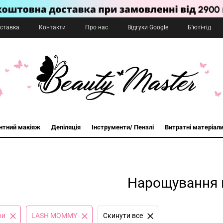
оставка
Контакти
Про нас
Відгуки Google
Б'юті-гід
нтний макіяж
Депіляція
Інструменти/ Пензлі
Витратні матеріал
Нарощування 
ри
LASH MOMMY
Cкинути все