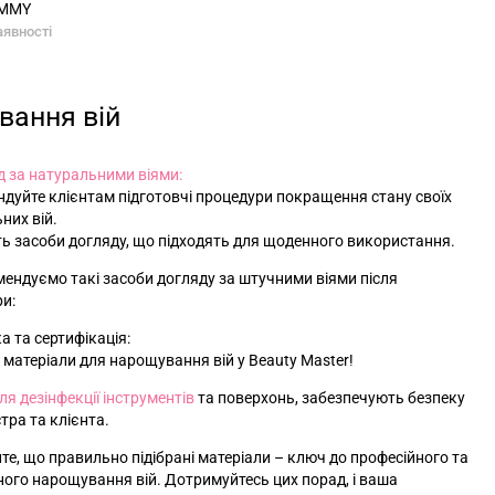
OMMY
аявності
вання вій
 за натуральними віями:
ндуйте клієнтам підготовчі процедури покращення стану своїх
них вій.
іть засоби догляду, що підходять для щоденного використання.
ендуємо такі засоби догляду за штучними віями після
и:
а та сертифікація:
е матеріали для нарощування вій у Beauty Master!
ля дезінфекції інструментів
та поверхонь, забезпечують безпеку
тра та клієнта.
те, що правильно підібрані матеріали – ключ до професійного та
ого нарощування вій. Дотримуйтесь цих порад, і ваша