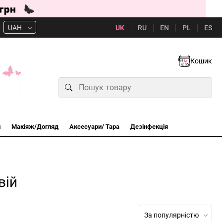
UK
RU
EN
PL
ES
UAH
Кошик
и
Макіяж/Догляд
Аксесуари/ Тара
Дезінфекція
вій
За популярністю