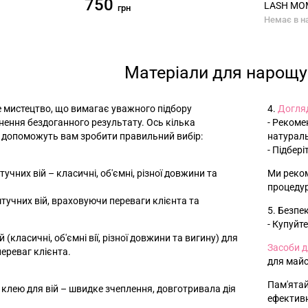
750
LASH M
грн
Немає в н
Матеріали для нарощу
е мистецтво, що вимагає уважного підбору
4.
Догляд
гнення бездоганного результату. Ось кілька
- Рекоме
і допоможуть вам зробити правильний вибір:
натураль
- Підбер
штучних вій – класичні, об'ємні, різної довжини та
Ми реком
процедур
штучних вій, враховуючи переваги клієнта та
5. Безпек
- Купуйт
й (класичні, об'ємні вії, різної довжини та вигину) для
Засоби д
ереваг клієнта.
для майс
Пам'ятай
 клею для вій – швидке зчеплення, довготривала дія
ефективн