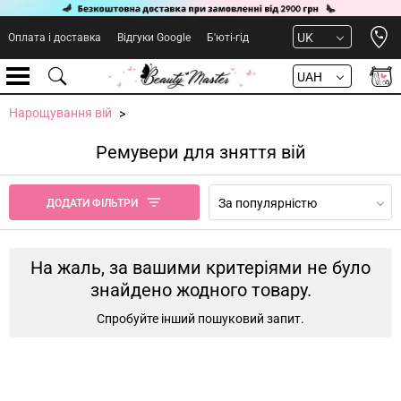
Open 
UK
Оплата і доставка
Відгуки Google
Б'юті-гід
UAH
Нарощування вій
Ремувери для зняття вій
За популярністю
ДОДАТИ ФІЛЬТРИ
На жаль, за вашими критеріями не було
знайдено жодного товару.
Спробуйте інший пошуковий запит.