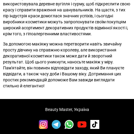
використовувала деревне вугілля і сурму, щоб підкреслити свою
красу і справити враження на шанувальників. На щастя, з тих
пір індустрія краси домоглася значних успіхів, і сьогодні
виробники косметики можуть запропонувати своїм покупцям
широкий асортимент декоративних продуктів відмінної якості і,
крім того, з гіпоалергенними властивостями.
За допомогою макіяжу можна перетворити навіть звичайну
просту дівчину на справжню королеву, але використання
декоративної косметики також може дати й зворотний
результат. Щоб цього уникнути, наносьте макіяж у міру.
Пам'ятайте, він повинен відповідати заходу, який Ви плануєте
відвідати, а також часу доби і Вашому віку. Дотримання цих
простих рекомендацій допоможе Вам завжди виглядати
стильно й елегантно!
Beauty Master, Україна