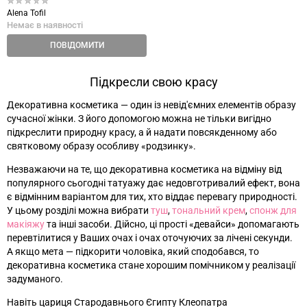
Alena Tofil
Немає в наявності
ПОВІДОМИТИ
Підкресли свою красу
Декоративна косметика
—
один із невід'ємних елементів образу
сучасної жінки. З його допомогою можна не тільки вигідно
підкреслити природну красу, а й надати повсякденному або
святковому образу особливу «родзинку».
Незважаючи на те, що декоративна косметика на відміну від
популярного сьогодні татуажу дає недовготривалий ефект, вона
є відмінним варіантом для тих, хто віддає перевагу природності.
У цьому розділі можна вибрати
туш
,
тональний крем
,
спонж для
макіяжу
та інші засоби. Дійсно, ці прості «девайси» допомагають
перевтілитися у Ваших очах і очах оточуючих за лічені секунди.
А якщо мета
—
підкорити чоловіка, який сподобався, то
декоративна косметика стане хорошим помічником у реалізації
задуманого.
Навіть цариця Стародавнього Єгипту Клеопатра