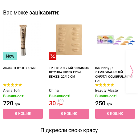
Вас може зацікавити:
New
ADJUSTER 2.0 BROWN
ТРЕНУВАЛЬНИЙ КИЛИМОК
ВАЛИКИ ДЛЯ
ШТУЧНА ШКІРА ГУБИ
ЛАМІНУВАННЯ ВІЙ
БЕЖЕВІ 22*19 СМ
ОКРУГЛІ COLORFUL JOY, 5
ПАР
Alena Tofil
China
Beauty Master
В наявності
В наявності
В наявності
100
720
30
250
грн
грн
грн
В КОШИК
В КОШИК
В КОШИК
Підкресли свою красу