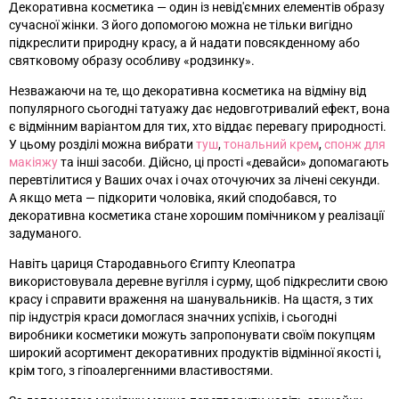
Декоративна косметика
—
один із невід'ємних елементів образу
сучасної жінки. З його допомогою можна не тільки вигідно
підкреслити природну красу, а й надати повсякденному або
святковому образу особливу «родзинку».
Незважаючи на те, що декоративна косметика на відміну від
популярного сьогодні татуажу дає недовготривалий ефект, вона
є відмінним варіантом для тих, хто віддає перевагу природності.
У цьому розділі можна вибрати
туш
,
тональний крем
,
спонж для
макіяжу
та інші засоби. Дійсно, ці прості «девайси» допомагають
перевтілитися у Ваших очах і очах оточуючих за лічені секунди.
А якщо мета
—
підкорити чоловіка, який сподобався, то
декоративна косметика стане хорошим помічником у реалізації
задуманого.
Навіть цариця Стародавнього Єгипту Клеопатра
використовувала деревне вугілля і сурму, щоб підкреслити свою
красу і справити враження на шанувальників. На щастя, з тих
пір індустрія краси домоглася значних успіхів, і сьогодні
виробники косметики можуть запропонувати своїм покупцям
широкий асортимент декоративних продуктів відмінної якості і,
крім того, з гіпоалергенними властивостями.