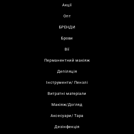
Акції
Опт
БРЕНДИ
Брови
Вії
Перманентний макіяж
Депіляція
Інструменти/ Пензлі
Витратні матеріали
Макіяж/Догляд
Аксесуари/ Тара
Дезінфекція