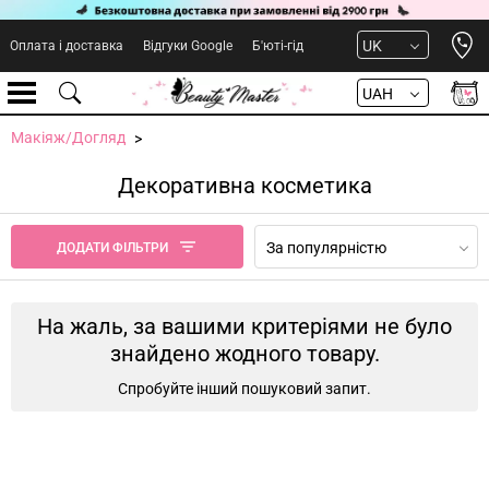
Open 
UK
Оплата і доставка
Відгуки Google
Б'юті-гід
UAH
Макіяж/Догляд
Декоративна косметика
За популярністю
ДОДАТИ ФІЛЬТРИ
На жаль, за вашими критеріями не було
знайдено жодного товару.
Спробуйте інший пошуковий запит.