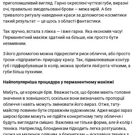
приголомшливий вигляд. Гарно окреслені чуттєві губи, виразні
очі, правильно змодельовані брови — межа мрій. А без
тривалого ритуалу наведення краси за допомогою косметики
такий результат — це щось з області фантастики.
Так зручно, встала з ліжка — і вже гарна. Яка економія часу!
Перманентний макіяж здатний на більше, ніж просто бути
незмивним.
З його допомогою можна підкреслити риси обличчя, або просто
трохи «підправити» природну красу. Так, підмалювавши контур
губ і підфарбувавши їх колір, можна зробити лінії рота чіткими, а
губи більш пухкими.
Найпопулярніша процедура у перманентному макіяжі
Мабуть, це корекція брів. Вважається, що брови мають головне
значення в зовнішності, оскільки вони визначають пропорції
обличчя і навіть можуть змінювати його вираз. Отже, тату-
майстер повинен бути справжнім художником. Адже модні зараз
широкі брови можуть не підійти конкретному типу обличчя і
будуть виглядати смішно. Важлива не тільки форма, але й колір і
техніка. Наприклад, блондинкам підходить легка розтушовка,
схожа на малюнок олівцем, а брюнеткам — яскравіша техніка з