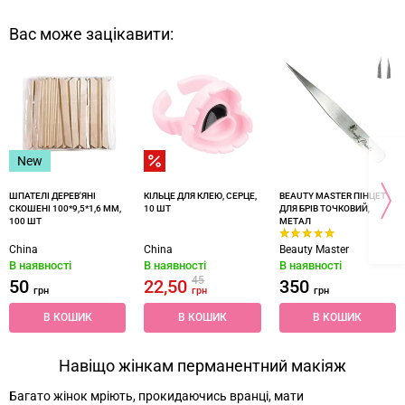
Вас може зацікавити:
New
ШПАТЕЛІ ДЕРЕВ'ЯНІ
КІЛЬЦЕ ДЛЯ КЛЕЮ, СЕРЦЕ,
BEAUTY MASTER ПІНЦЕТ
СКОШЕНІ 100*9,5*1,6 ММ,
10 ШТ
ДЛЯ БРІВ ТОЧКОВИЙ,
100 ШТ
МЕТАЛ
China
China
Beauty Master
В наявності
В наявності
В наявності
45
50
22,50
350
грн
грн
грн
В КОШИК
В КОШИК
В КОШИК
Навіщо жінкам перманентний макіяж
Багато жінок мріють, прокидаючись вранці, мати