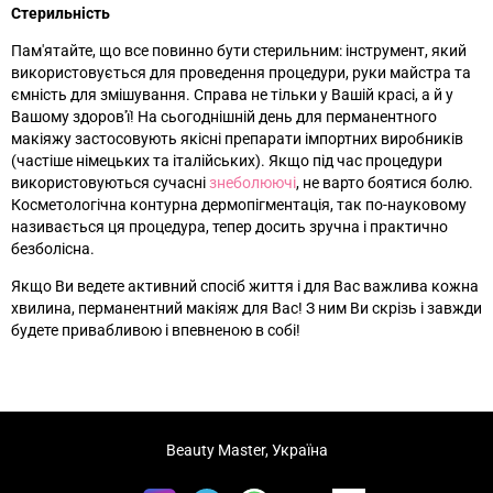
Стерильність
Пам'ятайте, що все повинно бути стерильним: інструмент, який
використовується для проведення процедури, руки майстра та
ємність для змішування. Справа не тільки у Вашій красі, а й у
Вашому здоров'ї! На сьогоднішній день для перманентного
макіяжу застосовують якісні препарати імпортних виробників
(частіше німецьких та італійських). Якщо під час процедури
використовуються сучасні
знеболюючі
, не варто боятися болю.
Косметологічна контурна дермопігментація, так по-науковому
називається ця процедура, тепер досить зручна і практично
безболісна.
Якщо Ви ведете активний спосіб життя і для Вас важлива кожна
хвилина, перманентний макіяж для Вас! З ним Ви скрізь і завжди
будете привабливою і впевненою в собі!
Beauty Master, Україна