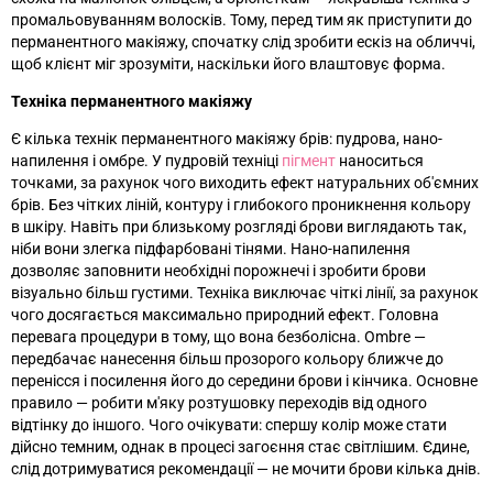
промальовуванням волосків. Тому, перед тим як приступити до
перманентного макіяжу, спочатку слід зробити ескіз на обличчі,
щоб клієнт міг зрозуміти, наскільки його влаштовує форма.
Техніка перманентного макіяжу
Є кілька технік перманентного макіяжу брів: пудрова, нано-
напилення і омбре. У пудровій техніці
пігмент
наноситься
точками, за рахунок чого виходить ефект натуральних об'ємних
брів. Без чітких ліній, контуру і глибокого проникнення кольору
в шкіру. Навіть при близькому розгляді брови виглядають так,
ніби вони злегка підфарбовані тінями. Нано-напилення
дозволяє заповнити необхідні порожнечі і зробити брови
візуально більш густими. Техніка виключає чіткі лінії, за рахунок
чого досягається максимально природний ефект. Головна
перевага процедури в тому, що вона безболісна. Ombre —
передбачає нанесення більш прозорого кольору ближче до
перенісся і посилення його до середини брови і кінчика. Основне
правило — робити м'яку розтушовку переходів від одного
відтінку до іншого. Чого очікувати: спершу колір може стати
дійсно темним, однак в процесі загоєння стає світлішим. Єдине,
слід дотримуватися рекомендації — не мочити брови кілька днів.