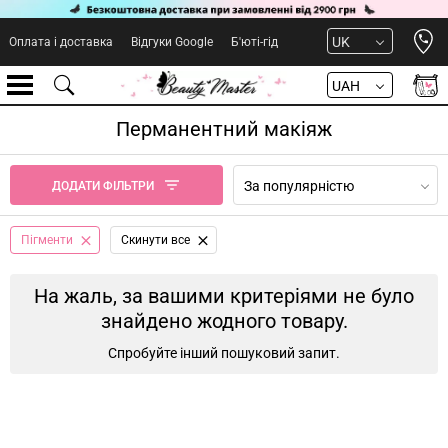
Open 
UK
Оплата і доставка
Відгуки Google
Б'юті-гід
UAH
Перманентний макіяж
За популярністю
ДОДАТИ ФІЛЬТРИ
Пігменти
Cкинути все
На жаль, за вашими критеріями не було
знайдено жодного товару.
Спробуйте інший пошуковий запит.