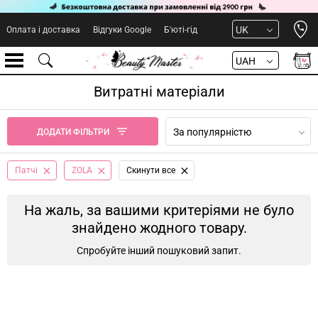
Open 
UK
Оплата і доставка
Відгуки Google
Б'юті-гід
UAH
Витратні матеріали
За популярністю
ДОДАТИ ФІЛЬТРИ
Патчі
ZOLA
Cкинути все
На жаль, за вашими критеріями не було
знайдено жодного товару.
Спробуйте інший пошуковий запит.