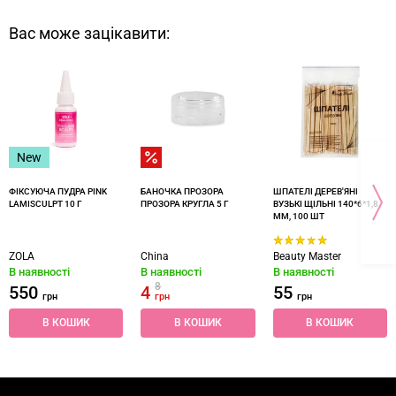
Вас може зацікавити:
New
ФІКСУЮЧА ПУДРА PINK
БАНОЧКА ПРОЗОРА
ШПАТЕЛІ ДЕРЕВ'ЯНІ
LAMISCULPT 10 Г
ПРОЗОРА КРУГЛА 5 Г
ВУЗЬКІ ЩІЛЬНІ 140*6*1,8
ММ, 100 ШТ
ZOLA
China
Beauty Master
В наявності
В наявності
В наявності
8
550
4
55
грн
грн
грн
В КОШИК
В КОШИК
В КОШИК