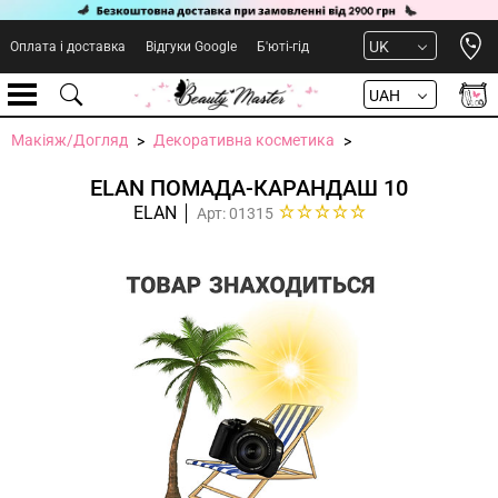
Open 
UK
Оплата і доставка
Відгуки Google
Б'юті-гід
UAH
Макіяж/Догляд
Декоративна косметика
ELAN ПОМАДА-КАРАНДАШ 10
ELAN
Арт: 01315