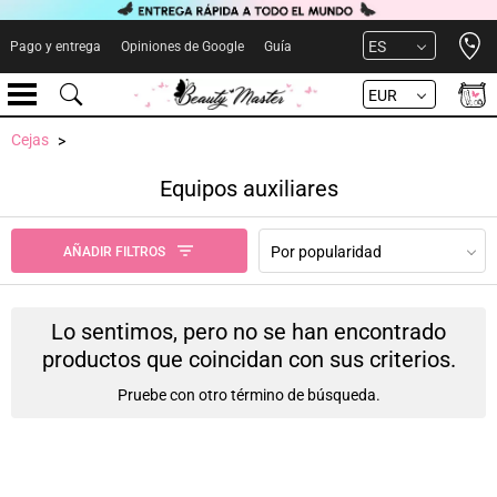
Open 
ES
Pago y entrega
Opiniones de Google
Guía
EUR
Cejas
Equipos auxiliares
Por popularidad
AÑADIR FILTROS
Lo sentimos, pero no se han encontrado
productos que coincidan con sus criterios.
Pruebe con otro término de búsqueda.