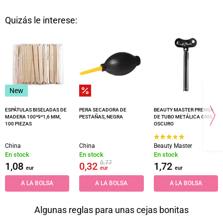
Quizás le interese:
New
ESPÁTULAS BISELADAS DE
PERA SECADORA DE
BEAUTY MASTER PRENSA
MADERA 100*9*1,6 MM,
PESTAÑAS, NEGRA
DE TUBO METÁLICA GRIS
100 PIEZAS
OSCURO
China
China
Beauty Master
En stock
En stock
En stock
0,77
1,08
0,32
1,72
eur
eur
eur
A LA BOLSA
A LA BOLSA
A LA BOLSA
Algunas reglas para unas cejas bonitas