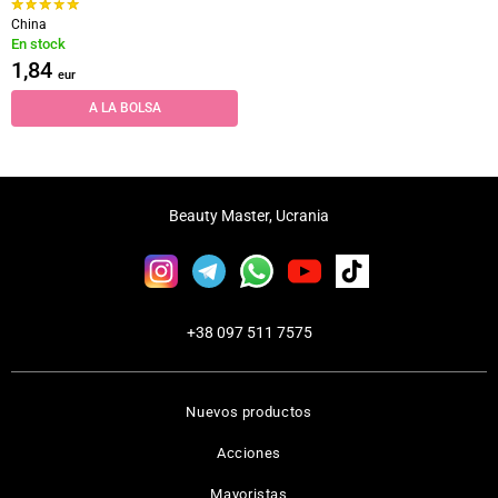
China
En stock
1,84
eur
A LA BOLSA
Beauty Master, Ucrania
+38 097 511 7575
Nuevos productos
Acciones
Mayoristas