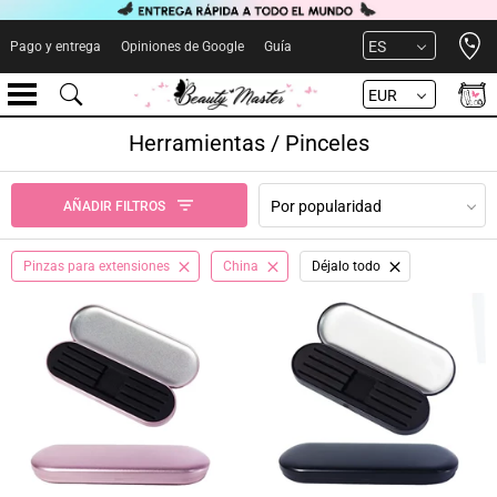
Open 
ES
Pago y entrega
Opiniones de Google
Guía
EUR
Herramientas / Pinceles
Por popularidad
AÑADIR FILTROS
Pinzas para extensiones
China
Déjalo todo