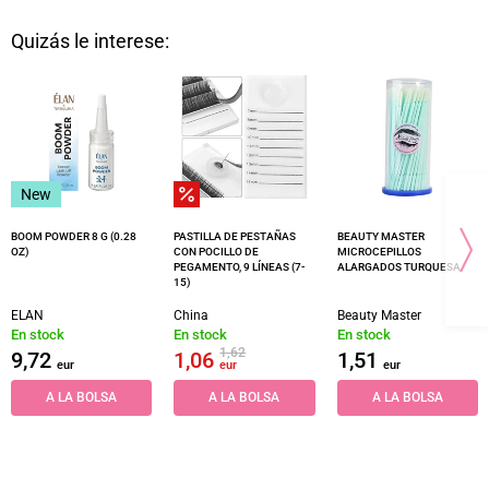
Quizás le interese:
New
BOOM POWDER 8 G (0.28
PASTILLA DE PESTAÑAS
BEAUTY MASTER
OZ)
CON POCILLO DE
MICROCEPILLOS
PEGAMENTO, 9 LÍNEAS (7-
ALARGADOS TURQUESA
15)
ELAN
China
Beauty Master
En stock
En stock
En stock
1,62
9,72
1,06
1,51
eur
eur
eur
A LA BOLSA
A LA BOLSA
A LA BOLSA