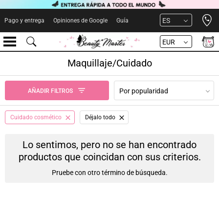
Open 
ES
Pago y entrega
Opiniones de Google
Guía
EUR
Maquillaje/Cuidado
Por popularidad
AÑADIR FILTROS
Cuidado cosmético
Déjalo todo
Lo sentimos, pero no se han encontrado
productos que coincidan con sus criterios.
Pruebe con otro término de búsqueda.