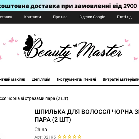
оставка
Контакти
Про нас
Відгуки Google
Б'юті-гід
нтний макіяж
Депіляція
Інструменти/ Пензлі
Витратні матеріал
ся чорна зі стразами пара (2 шт)
ШПИЛЬКА ДЛЯ ВОЛОССЯ ЧОРНА З
ПАРА (2 ШТ)
China
Арт: 02195