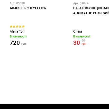
Арт: 05528
Арт: 02847
ADJUSTER 2.0 YELLOW
БАГАТОФУНКЦІОНАЛ
АПЛІКАТОР РОЖЕВИ
Alena Tofil
China
В наявності
В наявності
50
720
30
грн
грн