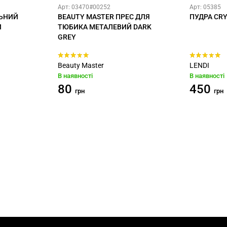
Арт: 03470#00252
Арт: 05385
ЬНИЙ
BEAUTY MASTER ПРЕС ДЛЯ
ПУДРА CRY
Й
ТЮБИКА МЕТАЛЕВИЙ DARK
GREY
Beauty Master
LENDI
В наявності
В наявності
80
450
грн
грн