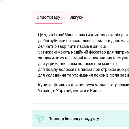
Опис товару
Відгуки
Це один із найбільш практичних аксесуарів для 
дрібні зубчики на захопленні шпильки допомага
делікатно закріпити пасма в зачісці.
Затискачі мають надійний фіксатор для підтри
завдяки чому незамінні для виконання наступни
для утримання пасм волосся при макіяжі;
для поділу волосся на пасма при стрижці або у
для укладання та утримання локонів після зави
Купити Шпилька для волосся чорна зі стразами 
Україні, в Харкові, купити в Києві.
Перевір безпеку продукту