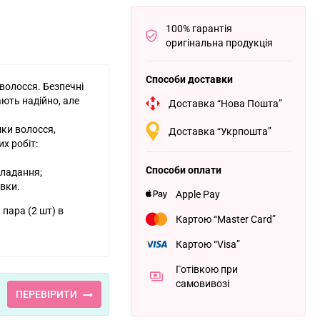
100% гарантія
оригінальна продукція
Способи доставки
волосся. Безпечні
ють надійно, але
Доставка “Нова Пошта”
мки волосся,
Доставка “Укрпошта”
х робіт:
Способи оплати
кладання;
вки.
Apple Pay
пара (2 шт) в
Картою “Master Card”
Картою “Visa”
Готівкою при
самовивозі
ПЕРЕВІРИТИ