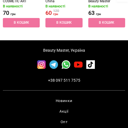
COSMETIC ART
China
Beauty Master
В наявності
В наявності
В наявності
120
70
60
63
грн
грн
грн
В КОШИК
В КОШИК
В КОШИК
Beauty Master, Україна
+38 097 511 7575
Новинки
Акції
Опт