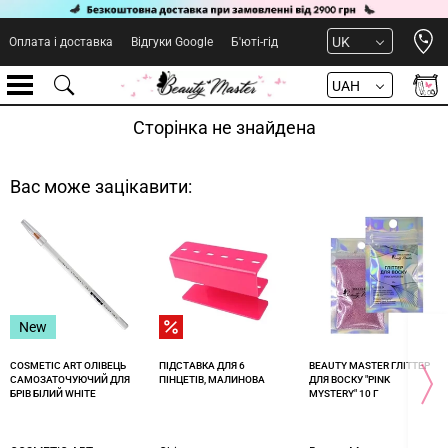
Open 
UK
Оплата і доставка
Відгуки Google
Б'юті-гід
UAH
Сторінка не знайдена
Вас може зацікавити:
New
COSMETIC ART ОЛІВЕЦЬ
ПІДСТАВКА ДЛЯ 6
BEAUTY MASTER ГЛІТТЕР
САМОЗАТОЧУЮЧИЙ ДЛЯ
ПІНЦЕТІВ, МАЛИНОВА
ДЛЯ ВОСКУ "PINK
БРІВ БІЛИЙ WHITE
MYSTERY" 10 Г