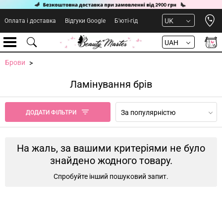
Open 
UK
Оплата і доставка
Відгуки Google
Б'юті-гід
UAH
Брови
Ламінування брів
За популярністю
ДОДАТИ ФІЛЬТРИ
На жаль, за вашими критеріями не було
знайдено жодного товару.
Спробуйте інший пошуковий запит.