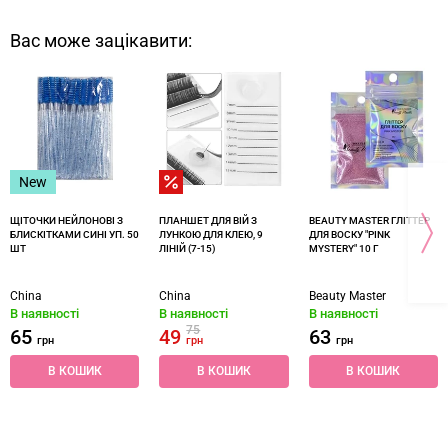
Вас може зацікавити:
New
ЩІТОЧКИ НЕЙЛОНОВІ З
ПЛАНШЕТ ДЛЯ ВІЙ З
BEAUTY MASTER ГЛІТТЕР
БЛИСКІТКАМИ СИНІ УП. 50
ЛУНКОЮ ДЛЯ КЛЕЮ, 9
ДЛЯ ВОСКУ "PINK
ШТ
ЛІНІЙ (7-15)
MYSTERY" 10 Г
China
China
Beauty Master
В наявності
В наявності
В наявності
75
65
49
63
грн
грн
грн
В КОШИК
В КОШИК
В КОШИК