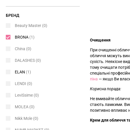
БРЕНД
Beauty Master
(0)
BRONA
(1)
Очищення
China
(0)
При очищенні обличч
обличчя можуть вини
DALASHES
(0)
сухість. Неякісне в
тому очищати потріб
ELAN
(1)
спеціальні професійн
піна
—
якщо Ви власн
LENDI
(0)
Корисна порада:
LeviSsime
(0)
Не вмивайте обличчя
стають ламкими. Вик
MOLEA
(0)
позитивно впливає н
Nikk Mole
(0)
Крем для обличчя та