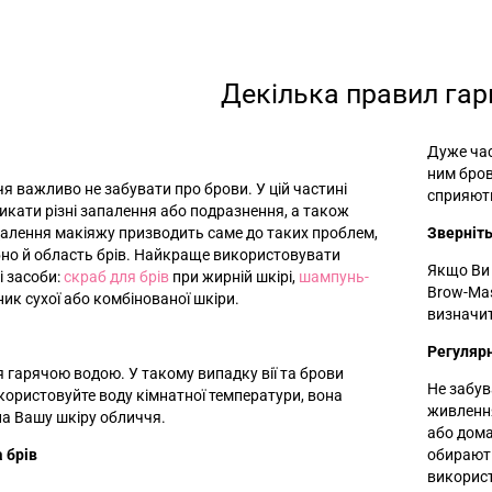
Декілька правил гар
Дуже час
ним бров
я важливо не забувати про брови. У цій частині
сприяють
кати різні запалення або подразнення, а також
идалення макіяжу призводить саме до таких проблем,
Зверніть
но й область брів. Найкраще використовувати
Якщо Ви 
і засоби:
скраб для брів
при жирній шкірі,
шампунь-
Brow-Mas
ик сухої або комбінованої шкіри.
визначит
Регуляр
 гарячою водою. У такому випадку вії та брови
Не забув
ористовуйте воду кімнатної температури, вона
живлення
а Вашу шкіру обличчя.
або дома
 брів
обирают
викорис