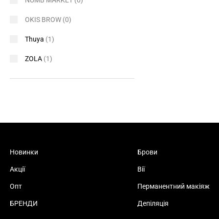
NUMB MARKET
(0)
OKIS BROW
(0)
Thuya
(1)
ZOLA
(1)
Новинки
Брови
Акції
Вії
Опт
Перманентний макіяж
БРЕНДИ
Депіляція