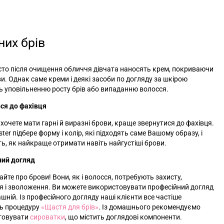
них брів
то після очищення обличчя дівчата наносять крем, покриваючи
и. Однак саме креми і деякі засоби по догляду за шкірою
 уповільненню росту брів або випаданню волосся.
ся до фахівця
хочете мати гарні й виразні брови, краще звернутися до фахівця.
ter підбере форму і колір, які підходять саме Вашому образу, і
ь, як найкраще отримати навіть найгустіші брови.
ний догляд
айте про брови! Вони, як і волосся, потребують захисту,
 і зволоження. Ви можете використовувати професійний догляд
шній. Із професійного догляду наші клієнти все частіше
ь процедуру
«‎
Щастя для брів
»‎
. Із домашнього рекомендуємо
товувати
сироватки
, що містить доглядові компоненти.