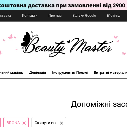
оставка
Контакти
Про нас
Відгуки Google
Б'юті-гід
нтний макіяж
Депіляція
Інструменти/ Пензлі
Витратні матеріал
Допоміжні зас
BRONA
Cкинути все