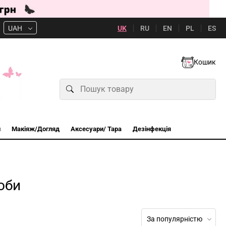
UK
RU
EN
PL
ES
UAH
Кошик
и
Макіяж/Догляд
Аксесуари/ Тара
Дезінфекція
оби
За популярністю