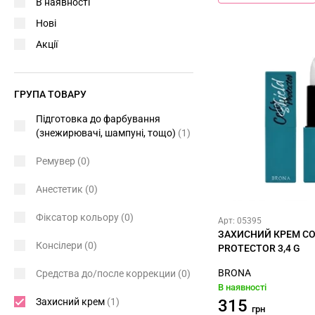
В наявності
Нові
Акції
ГРУПА ТОВАРУ
Підготовка до фарбування
(знежирювачі, шампуні, тощо)
(1)
Ремувер
(0)
Анестетик
(0)
Фіксатор кольору
(0)
Арт: 05395
ЗАХИСНИЙ КРЕМ CO
Консілери
(0)
PROTECTOR 3,4 G
BRONA
Средства до/после коррекции
(0)
В наявності
Захисний крем
(1)
315
грн