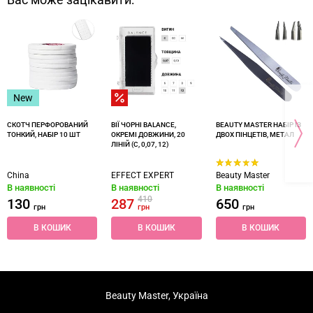
Вас може зацікавити:
New
СКОТЧ ПЕРФОРОВАНИЙ
ВІЇ ЧОРНІ BALANCE,
BEAUTY MASTER НАБІР ІЗ
ТОНКИЙ, НАБІР 10 ШТ
ОКРЕМІ ДОВЖИНИ, 20
ДВОХ ПІНЦЕТІВ, МЕТАЛ
ЛІНІЙ (С, 0,07, 12)
China
EFFECT EXPERT
Beauty Master
В наявності
В наявності
В наявності
410
130
287
650
грн
грн
грн
В КОШИК
В КОШИК
В КОШИК
Beauty Master, Україна