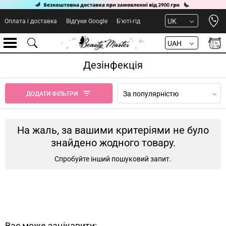
Open 
UK
Оплата і доставка
Відгуки Google
Б'юті-гід
UAH
Дезінфекція
За популярністю
ДОДАТИ ФІЛЬТРИ
На жаль, за вашими критеріями не було
знайдено жодного товару.
Спробуйте інший пошуковий запит.