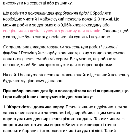
висохнути на серветці або рушнику.
Що робити з пензлями для фарбування брів?
Обробляти
необхідно чистий і майже сухий пензель кожні 2-3 тижні. Це
можна робити за допомогою 0,05% хлоргексидину або
спеціального дезінфікуючого розчину для пензлів
. Головне, щоб
у складі не було спирту, оскільки він сушить і псує ворс.
Як правильно використовувати пензель при роботі з хною і
фарбою?
Розмішуйте фарбу з оксидом, а хну з водою окремою
лопаткою, пензлем або міксером. Безумовно, не робочим
пензлем, який Ви використовуєте для створення форми.
На сайті beautymaster.com.ua можна знайти ідеальний пензель у
будь-якому ціновому діапазоні.
При виборі пензля для брів покладайтеся на ті ж принципи, що
і при виборі інших інструментів для макіяжу:
1. Жорсткість і довжина ворсу.
Пензлі сильно відрізняються за
характеристиками в залежності від виробника, і цим можна
користуватися для вирішення різних завдань. Таким чином, із
жорстким синтетичним ворсом Ви можете швидко і точно
наносити барвник і створювати чисті акуратні лінії. Такий