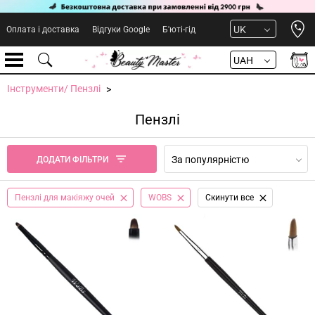
Open 
UK
Оплата і доставка
Відгуки Google
Б'юті-гід
UAH
Інструменти/ Пензлі
Пензлі
За популярністю
ДОДАТИ ФІЛЬТРИ
Пензлі для макіяжу очей
WOBS
Cкинути все