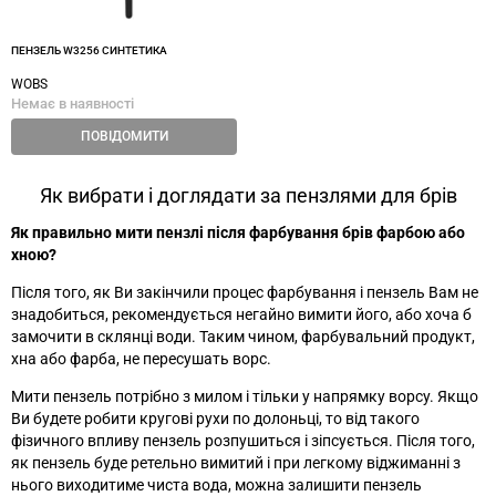
ПЕНЗЕЛЬ W3256 СИНТЕТИКА
WOBS
Немає в наявності
ПОВІДОМИТИ
Як вибрати і доглядати за пензлями для брів
Як правильно мити пензлі після фарбування брів фарбою або
хною?
Після того, як Ви закінчили процес фарбування і пензель Вам не
знадобиться, рекомендується негайно вимити його, або хоча б
замочити в склянці води. Таким чином, фарбувальний продукт,
хна або фарба, не пересушать ворс.
Мити пензель потрібно з милом і тільки у напрямку ворсу. Якщо
Ви будете робити кругові рухи по долоньці, то від такого
фізичного впливу пензель розпушиться і зіпсується. Після того,
як пензель буде ретельно вимитий і при легкому віджиманні з
нього виходитиме чиста вода, можна залишити пензель