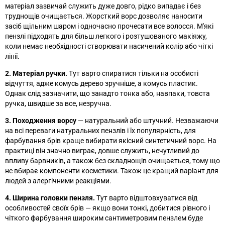
матеріал зазвичай служить дуже довго, рідко випадає і без
труднощів очищається. Жорсткий ворс дозволяє наносити
засіб щільним шаром і одночасно прочесати все волосся. М'які
пензлі підходять для більш легкого і розтушованого макіяжу,
коли немає необхідності створювати насичений колір або чіткі
лінії.
2. Матеріал ручки.
Тут варто спиратися тільки на особисті
відчуття, адже комусь дерево зручніше, а комусь пластик.
Однак слід зазначити, що занадто тонка або, навпаки, товста
ручка, швидше за все, незручна.
3. Походження ворсу
—
натуральний або штучний. Незважаючи
на всі переваги натуральних пензлів і їх популярність, для
фарбування брів краще вибирати якісний синтетичний ворс. На
практиці він значно виграє, довше служить, нечутливий до
впливу барвників, а також без складнощів очищається, тому що
не вбирає компоненти косметики. Також це кращий варіант для
людей з алергічними реакціями.
4. Ширина головки пензля.
Тут варто відштовхуватися від
особливостей своїх брів
—
якщо вони тонкі, добитися рівного і
чіткого фарбування широким сантиметровим пензлем буде