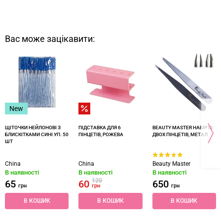
Вас може зацікавити:
New
ЩІТОЧКИ НЕЙЛОНОВІ З
ПІДСТАВКА ДЛЯ 6
BEAUTY MASTER НАБІР ІЗ
БЛИСКІТКАМИ СИНІ УП. 50
ПІНЦЕТІВ, РОЖЕВА
ДВОХ ПІНЦЕТІВ, МЕТАЛ
ШТ
China
China
Beauty Master
В наявності
В наявності
В наявності
120
65
60
650
грн
грн
грн
В КОШИК
В КОШИК
В КОШИК