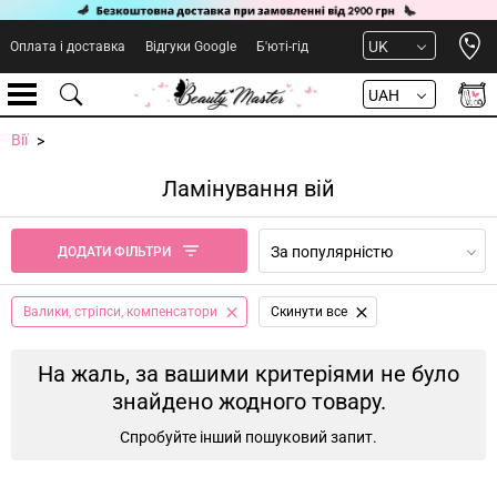
Open 
UK
Оплата і доставка
Відгуки Google
Б'юті-гід
UAH
Вії
Ламінування вій
За популярністю
ДОДАТИ ФІЛЬТРИ
Валики, стріпси, компенсатори
Cкинути все
На жаль, за вашими критеріями не було
знайдено жодного товару.
Спробуйте інший пошуковий запит.