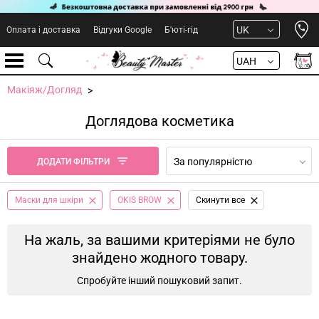
Open 
UK
Оплата і доставка
Відгуки Google
Б'юті-гід
UAH
Макіяж/Догляд
Доглядова косметика
За популярністю
ДОДАТИ ФІЛЬТРИ
Маски для шкіри
OKIS BROW
Cкинути все
На жаль, за вашими критеріями не було
знайдено жодного товару.
Спробуйте інший пошуковий запит.