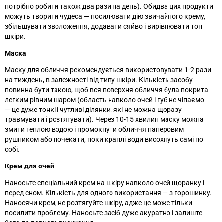
потрібно робити також два рази на день). Обидва цих продукти
можуть творити чудеса
—
посилювати дію звичайного крему,
збільшувати зволоження, додавати сяйво і вирівнювати тон
шкіри.
Маска
Маску для обличчя рекомендується використовувати 1-2 рази
на тиждень, в залежності від типу шкіри. Кількість засобу
повинна бути такою, щоб вся поверхня обличчя була покрита
легким рівним шаром (область навколо очей і губ не чіпаємо
—
це дуже тонкі і чутливі ділянки, які не можна щоразу
травмувати і розтягувати). Через 10-15 хвилин маску можна
змити теплою водою і промокнути обличчя паперовим
рушником або почекати, поки краплі води висохнуть самі по
собі.
Крем для очей
Наносьте спеціальний крем на шкіру навколо очей щоранку і
перед сном. Кількість для одного використання
— з
горошинку.
Наносячи крем, не розтягуйте шкіру, адже це може тільки
посилити проблему. Наносьте засіб дуже акуратно і залиште