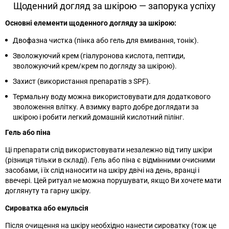
Щоденний догляд за шкірою — запорука успіху
Основні елементи щоденного догляду за шкірою:
Двофазна чистка (пінка або гель для вмивання, тонік).
Зволожуючий крем (гіалуронова кислота, пептиди,
зволожуючий крем/крем по догляду за шкірою).
Захист (використання препаратів з SPF).
Термальну воду можна використовувати для додаткового
зволоження влітку. А взимку варто добре доглядати за
шкірою і робити легкий домашній кислотний пілінг.
Гель або піна
Ці препарати слід використовувати незалежно від типу шкіри
(різниця тільки в складі). Гель або піна є відмінними очисними
засобами, і їх слід наносити на шкіру двічі на день, вранці і
ввечері. Цей ритуал не можна порушувати, якщо Ви хочете мати
доглянуту та гарну шкіру.
Сироватка або емульсія
Після очищення на шкіру необхідно нанести сироватку (тож це