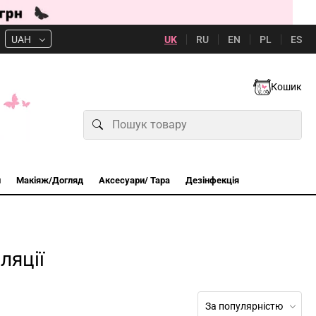
UK
RU
EN
PL
ES
UAH
Кошик
и
Макіяж/Догляд
Аксесуари/ Тара
Дезінфекція
ляції
За популярністю