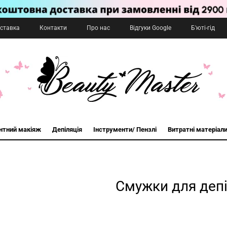
оставка
Контакти
Про нас
Відгуки Google
Б'юті-гід
нтний макіяж
Депіляція
Інструменти/ Пензлі
Витратні матеріал
Смужки для депі