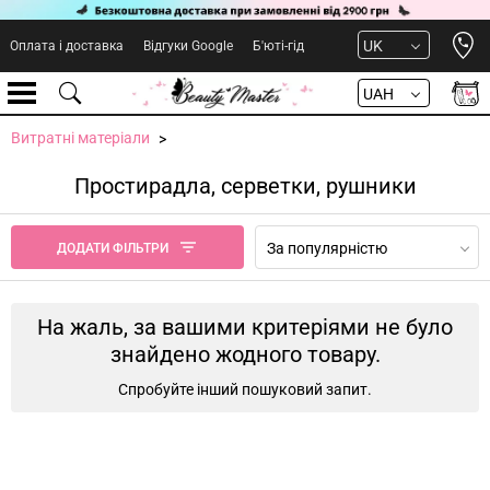
Open 
UK
Оплата і доставка
Відгуки Google
Б'юті-гід
UAH
Витратні матеріали
Простирадла, серветки, рушники
За популярністю
ДОДАТИ ФІЛЬТРИ
На жаль, за вашими критеріями не було
знайдено жодного товару.
Спробуйте інший пошуковий запит.