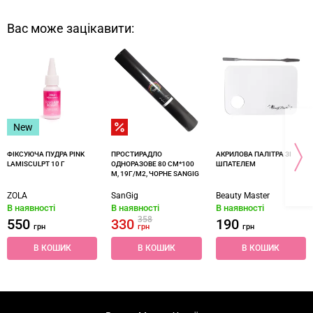
Вас може зацікавити:
New
ФІКСУЮЧА ПУДРА PINK
ПРОСТИРАДЛО
АКРИЛОВА ПАЛІТРА ЗІ
LAMISCULPT 10 Г
ОДНОРАЗОВЕ 80 СМ*100
ШПАТЕЛЕМ
М, 19Г/М2, ЧОРНЕ SANGIG
ZOLA
SanGig
Beauty Master
В наявності
В наявності
В наявності
358
550
330
190
грн
грн
грн
В КОШИК
В КОШИК
В КОШИК